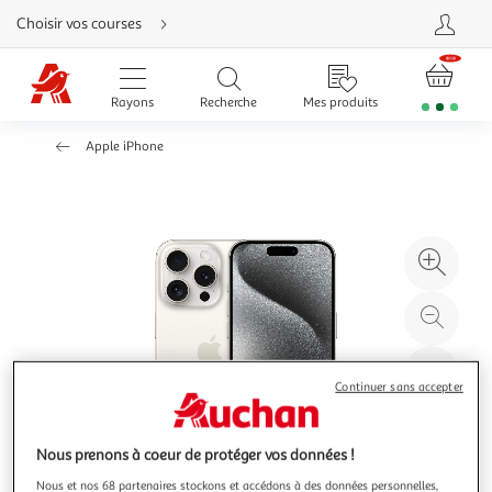
Aller
Choisir vos courses
directement
au
contenu
Aller
directement
Rayons
Recherche
Mes produits
à
la
recherche
Apple iPhone
Aller
directement
à
la
navigation
Aller
directement
à
Agr
la
rubrique
l'il
besoin
d'aide
à
Réd
20
l'il
à
Par
Continuer sans accepter
100
le
%
pro
Nous prenons à coeur de protéger vos données !
Nous et nos 68 partenaires stockons et accédons à des données personnelles,