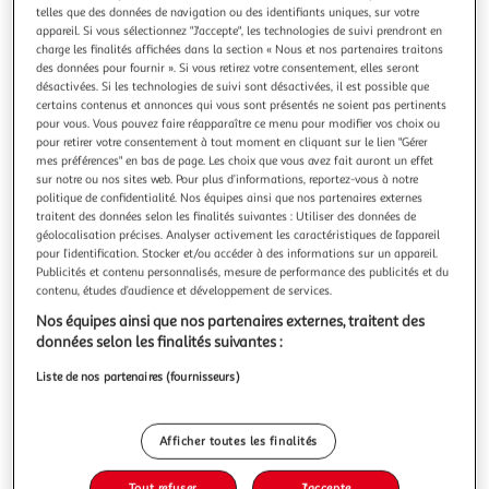
Illustration
Illustrat
telles que des données de navigation ou des identifiants uniques, sur votre
précédente
suivante
appareil. Si vous sélectionnez "J'accepte", les technologies de suivi prendront en
charge les finalités affichées dans la section « Nous et nos partenaires traitons
des données pour fournir ». Si vous retirez votre consentement, elles seront
désactivées. Si les technologies de suivi sont désactivées, il est possible que
APPLE
certains contenus et annonces qui vous sont présentés ne soient pas pertinents
pour vous. Vous pouvez faire réapparaître ce menu pour modifier vos choix ou
iPhone 15 Pro 1To - Titane Blanc
pour retirer votre consentement à tout moment en cliquant sur le lien "Gérer
Réalisez des photos et des portraits en super haute
mes préférences" en bas de page. Les choix que vous avez fait auront un effet
résolution grâce à l’appareil photo principal 48 Mpx doté
sur notre ou nos sites web. Pour plus d’informations, reportez-vous à notre
du plus grand capteur jamais vu sur iPhone. Et avec
En savoir +
politique de confidentialité. Nos équipes ainsi que nos partenaires externes
l’équivalent de 7 objectifs pro à portée de main, dont un
traitent des données selon les finalités suivantes : Utiliser des données de
Garantie fabricant: 12 mois *
géolocalisation précises. Analyser activement les caractéristiques de l’appareil
appareil photo téléobjectif 3x, vous pouvez sortir du cadre
pour l’identification. Stocker et/ou accéder à des informations sur un appareil.
et laisser libre co
Vendu par
Multishop
Publicités et contenu personnalisés, mesure de performance des publicités et du
contenu, études d’audience et développement de services.
Livraison dès 6/7 jours
4,99€
Nos équipes ainsi que nos partenaires externes, traitent des
Plus d'options
données selon les finalités suivantes :
Liste de nos partenaires (fournisseurs)
1 764,93€
Vendu par
Multishop
Ajouter au panier
1 764,93€
Afficher toutes les finalités
1 764,93€ / pce
Ajouter à une liste
Tout refuser
J'accepte