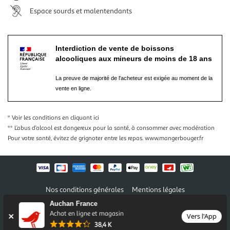
Espace sourds et malentendants
Interdiction de vente de boissons
alcooliques aux mineurs de moins de 18 ans
La preuve de majorité de l'acheteur est exigée au moment de la
vente en ligne.
* Voir les conditions
en cliquant ici
** L’abus d’alcool est dangereux pour la santé, à consommer avec modération
Pour votre santé, évitez de grignoter entre les repas.
www.mangerbouger.fr
Nos conditions générales
Mentions légales
Conditions des offres et promotions
Gérer mes préférences
Auchan France
Politique de confidentialité
Informations légales marketplace
Achat en ligne et magasin
Vers l'App
38,4 K