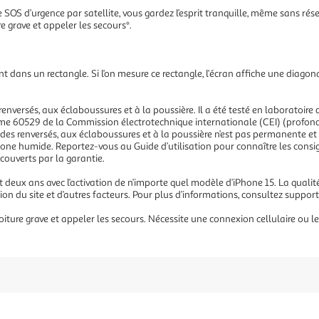
SOS d’urgence par satellite, vous gardez l’esprit tranquille, même sans rése
e grave et appeler les secours*.
vent dans un rectangle. Si l’on mesure ce rectangle, l’écran affiche une diago
s renversés, aux éclaboussures et à la poussière. Il a été testé en laboratoi
 norme 60529 de la Commission électrotechnique internationale (CEI) (prof
es renversés, aux éclaboussures et à la poussière n’est pas permanente et 
one humide. Reportez-vous au Guide d’utilisation pour connaître les consi
couverts par la garantie.
t deux ans avec l’activation de n’importe quel modèle d’iPhone 15. La quali
ation du site et d’autres facteurs. Pour plus d’informations, consultez sup
oiture grave et appeler les secours. Nécessite une connexion cellulaire ou l