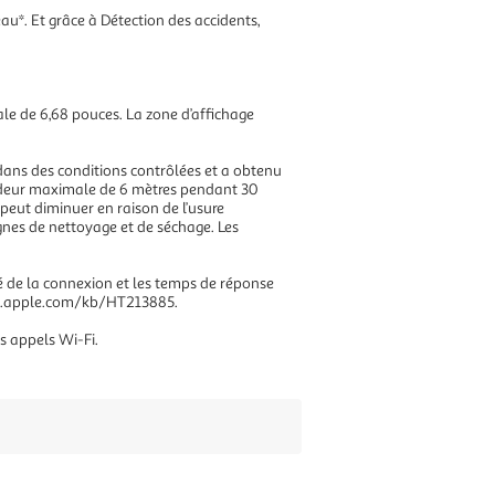
au*. Et grâce à Détection des accidents,
nale de 6,68 pouces. La zone d’affichage
re dans des conditions contrôlées et a obtenu
ondeur maximale de 6 mètres pendant 30
peut diminuer en raison de l’usure
gnes de nettoyage et de séchage. Les
té de la connexion et les temps de réponse
port.apple.com/kb/HT213885.
es appels Wi-Fi.