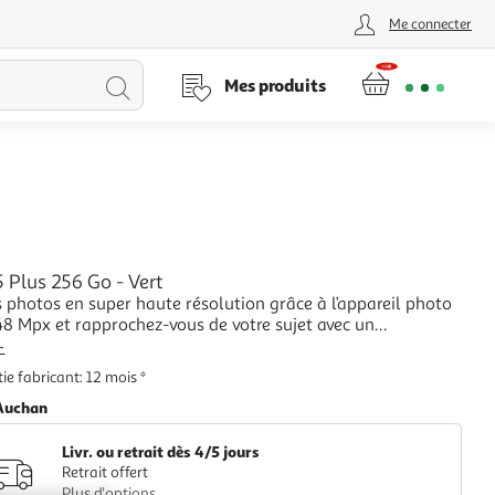
Me connecter
Lancer
Mes produits
la
recherche
 Plus 256 Go - Vert
 photos en super haute résolution grâce à l’appareil photo
48 Mpx et rapprochez-vous de votre sujet avec un
if 2x. Les portraits nouvelle génération font ressortir un
+
détail et de couleur sans précédent et vous permettent de
ie fabricant: 12 mois *
la mise au point, même apr
Auchan
Livr. ou retrait dès 4/5 jours
Retrait offert
Plus d'options