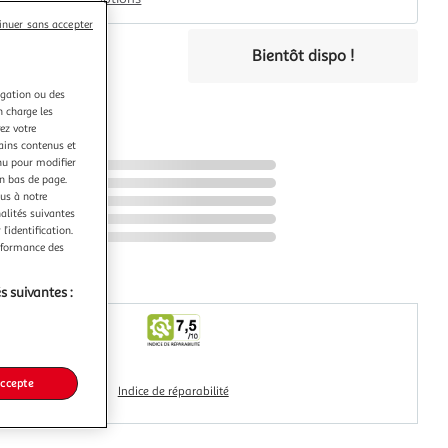
inuer sans accepter
99€
Bientôt dispo !
ce
e rem. copié privée.
igation ou des
éco-part.
n charge les
ez votre
tains contenus et
nu pour modifier
en bas de page.
ous à notre
nalités suivantes
l’identification.
erformance des
s suivantes :
accepte
Indice de réparabilité