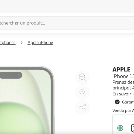
tphones
Apple iPhone
APPLE
Agrandir
iPhone 15
Prenez des
l'illustration
principal 
à
Réduire
téléobject
En savoir 
200%
l'illustration
niveau de 
Garant
modifier 
à
Partager
Vendu par
100
le
%
produit