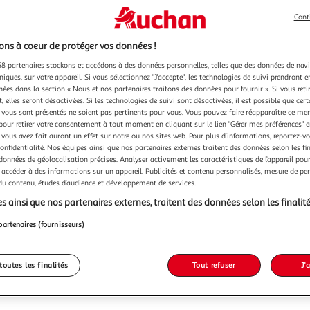
Cont
1 150,
1 150,99€ / p
ns à coeur de protéger vos données !
dont 16,80€ d
8 partenaires stockons et accédons à des données personnelles, telles que des données de nav
dont 2,00€ d'
niques, sur votre appareil. Si vous sélectionnez "J'accepte", les technologies de suivi prendront e
chées dans la section « Nous et nos partenaires traitons des données pour fournir ». Si vous retir
 elles seront désactivées. Si les technologies de suivi sont désactivées, il est possible que cer
vous sont présentés ne soient pas pertinents pour vous. Vous pouvez faire réapparaître ce me
pour retirer votre consentement à tout moment en cliquant sur le lien "Gérer mes préférences" 
 vous avez fait auront un effet sur notre ou nos sites web. Pour plus d’informations, reportez-v
confidentialité. Nos équipes ainsi que nos partenaires externes traitent des données selon les fi
 données de géolocalisation précises. Analyser activement les caractéristiques de l’appareil pour 
 accéder à des informations sur un appareil. Publicités et contenu personnalisés, mesure de p
 du contenu, études d’audience et développement de services.
s ainsi que nos partenaires externes, traitent des données selon les finalité
partenaires (fournisseurs)
toutes les finalités
Tout refuser
J'