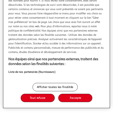
Illustration
Illustration
des données pour fournir ». Si vous retirez votre consentement, elles seront
désactivées. Si les technologies de suivi sont désactivées, il est possible que
précédente
suivante
certains contenus et annonces qui vous sont présentés ne soient pas pertinents
pour vous. Vous pouvez faire réapparaître ce menu pour modifier vos choix ou
pour retirer votre consentement à tout moment en cliquant sur le lien "Gérer
mes préférences" en bas de page. Les choix que vous avez fait auront un effet
APPLE
sur notre ou nos sites web. Pour plus d’informations, reportez-vous à notre
iPhone 13 Pro reconditionné 128 Go - Grade C - Vert
politique de confidentialité. Nos équipes ainsi que nos partenaires externes
traitent des données selon les finalités suivantes : Utiliser des données de
[Entreprise Française] Produit contrôlé Labélisé RecQ
géolocalisation précises. Analyser activement les caractéristiques de l’appareil
Reconditionnement de qualité / 100% fonctionnel / Câble
pour l’identification. Stocker et/ou accéder à des informations sur un appareil.
de charge fourni / Reconditionnement Service France
En savoir +
Publicités et contenu personnalisés, mesure de performance des publicités et du
Garanti / Batterie > 80% / Etat esthétique : Grade C /
contenu, études d’audience et développement de services.
Vous voulez connaître le prix de ce produit ?
Garantie légale 24 mois
Nos équipes ainsi que nos partenaires externes, traitent des
données selon les finalités suivantes :
Afficher le prix
Liste de nos partenaires (fournisseurs)
Afficher toutes les finalités
Indice de réparabilité
Tout refuser
J'accepte