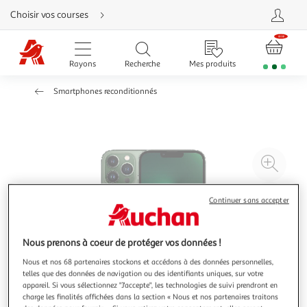
Aller
Choisir vos courses
directement
au
contenu
Aller
directement
Rayons
Recherche
Mes produits
à
la
recherche
Smartphones reconditionnés
Aller
directement
à
la
navigation
Aller
directement
à
Agr
la
rubrique
l'il
besoin
d'aide
à
Réd
Continuer sans accepter
20
l'il
à
Par
Nous prenons à coeur de protéger vos données !
100
le
%
pro
Nous et nos 68 partenaires stockons et accédons à des données personnelles,
telles que des données de navigation ou des identifiants uniques, sur votre
appareil. Si vous sélectionnez "J'accepte", les technologies de suivi prendront en
charge les finalités affichées dans la section « Nous et nos partenaires traitons