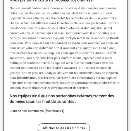
Illustration
Illustration
Nous prenons à coeur de protéger vos données !
précédente
suivante
Nous et nos 68 partenaires stockons et accédons à des données personnelles,
telles que des données de navigation ou des identifiants uniques, sur votre
appareil. Si vous sélectionnez "J'accepte", les technologies de suivi prendront en
charge les finalités affichées dans la section « Nous et nos partenaires traitons
des données pour fournir ». Si vous retirez votre consentement, elles seront
4.8
(4)
désactivées. Si les technologies de suivi sont désactivées, il est possible que
APPLE
certains contenus et annonces qui vous sont présentés ne soient pas pertinents
Ecouteurs EarPods avec connecteur Lightning - Blanc
pour vous. Vous pouvez faire réapparaître ce menu pour modifier vos choix ou
pour retirer votre consentement à tout moment en cliquant sur le lien "Gérer
APPLE EarPods avec connecteur LightningEmportez vos
mes préférences" en bas de page. Les choix que vous avez fait auront un effet
EarPods partout avec vous, écoutez votre musique avec des
sur notre ou nos sites web. Pour plus d’informations, reportez-vous à notre
basses profondes et plus riches. Les EarPods sont dotés de
En savoir +
politique de confidentialité. Nos équipes ainsi que nos partenaires externes
la fonction Kit Mains libres, vous allez pouvoir répondre à
traitent des données selon les finalités suivantes : Utiliser des données de
Garantie fabricant: 12 mois *
vos appels et discuter pendant des heures.
géolocalisation précises. Analyser activement les caractéristiques de l’appareil
Auchan
Vendu par
pour l’identification. Stocker et/ou accéder à des informations sur un appareil.
Publicités et contenu personnalisés, mesure de performance des publicités et du
contenu, études d’audience et développement de services.
Livr. ou retrait dès 3/4 jours
A partir de 3,00€ - Retrait offert dès 35€
Nos équipes ainsi que nos partenaires externes, traitent des
Plus d'options
données selon les finalités suivantes :
Liste de nos partenaires (fournisseurs)
Retrait 1h en magasin
Paiement en ligne ·
Service offert
Afficher toutes les finalités
Choisir un magasin