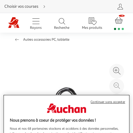
Aller
Choisir vos courses
directement
au
contenu
Aller
directement
Rayons
Recherche
Mes produits
à
la
recherche
Autres accessoires PC, tablette
Aller
directement
à
la
navigation
Aller
directement
à
Agr
la
rubrique
l'il
besoin
d'aide
à
Réd
20
l'il
à
Par
Continuer sans accepter
100
le
%
pro
Nous prenons à coeur de protéger vos données !
Nous et nos 68 partenaires stockons et accédons à des données personnelles,