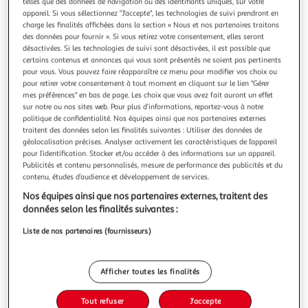
telles que des données de navigation ou des identifiants uniques, sur votre
appareil. Si vous sélectionnez "J'accepte", les technologies de suivi prendront en
charge les finalités affichées dans la section « Nous et nos partenaires traitons
des données pour fournir ». Si vous retirez votre consentement, elles seront
désactivées. Si les technologies de suivi sont désactivées, il est possible que
certains contenus et annonces qui vous sont présentés ne soient pas pertinents
APM
pour vous. Vous pouvez faire réapparaître ce menu pour modifier vos choix ou
Range câble gaine x2
pour retirer votre consentement à tout moment en cliquant sur le lien "Gérer
mes préférences" en bas de page. Les choix que vous avez fait auront un effet
Coloris : Noir Longueur développée : 50 Particularité(s) : :
sur notre ou nos sites web. Pour plus d’informations, reportez-vous à notre
Lot de 2 gaines en PVC afin de ranger et organiser des
politique de confidentialité. Nos équipes ainsi que nos partenaires externes
câbles d'ordinateurs, câbles d'imprimantes, câbles
En savoir +
traitent des données selon les finalités suivantes : Utiliser des données de
électriques etc. Type de câble ou fourniture : Cache câble
Vendu par
Boulanger
géolocalisation précises. Analyser activement les caractéristiques de l’appareil
pour l’identification. Stocker et/ou accéder à des informations sur un appareil.
Livr. ou retrait dès 3/4 jours
Publicités et contenu personnalisés, mesure de performance des publicités et du
A partir de 2,99€
contenu, études d’audience et développement de services.
Plus d'options
Nos équipes ainsi que nos partenaires externes, traitent des
données selon les finalités suivantes :
12,99€
Vendu par
Boulanger
Liste de nos partenaires (fournisseurs)
Ajouter au panier
12,99€
Afficher toutes les finalités
Ajouter à une liste
Tout refuser
J'accepte