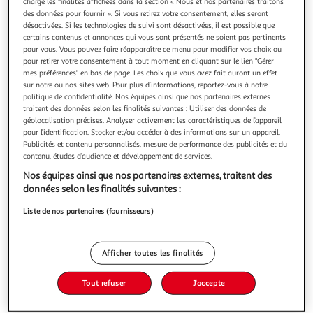
charge les finalités affichées dans la section « Nous et nos partenaires traitons
des données pour fournir ». Si vous retirez votre consentement, elles seront
désactivées. Si les technologies de suivi sont désactivées, il est possible que
certains contenus et annonces qui vous sont présentés ne soient pas pertinents
pour vous. Vous pouvez faire réapparaître ce menu pour modifier vos choix ou
pour retirer votre consentement à tout moment en cliquant sur le lien "Gérer
5.0
(5)
mes préférences" en bas de page. Les choix que vous avez fait auront un effet
APERICUBE
sur notre ou nos sites web. Pour plus d’informations, reportez-vous à notre
politique de confidentialité. Nos équipes ainsi que nos partenaires externes
Cube à partager hot challenge
traitent des données selon les finalités suivantes : Utiliser des données de
"Apéricube Hot Challenge, l'incontournable de
géolocalisation précises. Analyser activement les caractéristiques de l’appareil
l'apéritif, avec ses 48 cubes fromagers savoureux en
pour l’identification. Stocker et/ou accéder à des informations sur un appareil.
portions. Un crescendo de saveurs épicées pour les
En savoir +
Publicités et contenu personnalisés, mesure de performance des publicités et du
contenu, études d’audience et développement de services.
amateurs de sensations fortes : saveurs Poivron Piment
250g
48 pièces
Jalapeno, Chorizo Piment de Cayenne, Tomate Piment
Nos équipes ainsi que nos partenaires externes, traitent des
Basque, Sauce Barbecue, font grimp
Vous voulez connaître le prix de ce produit ?
données selon les finalités suivantes :
Liste de nos partenaires (fournisseurs)
Afficher le prix
Afficher toutes les finalités
Tout refuser
J'accepte
Frais