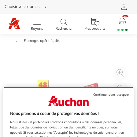
Aller
Choisir vos courses
directement
au
contenu
Aller
directement
Rayons
Recherche
Mes produits
à
la
recherche
Fromages apéritifs, dés
Aller
directement
à
la
navigation
Aller
directement
à
Agr
la
rubrique
l'il
besoin
d'aide
à
Réd
20
l'il
Continuer sans accepter
à
Par
100
le
Nous prenons à coeur de protéger vos données !
%
pro
Nous et nos 68 partenaires stockons et accédons à des données personnelles,
telles que des données de navigation ou des identifiants uniques, sur votre
appareil. Si vous sélectionnez "J'accepte", les technologies de suivi prendront en