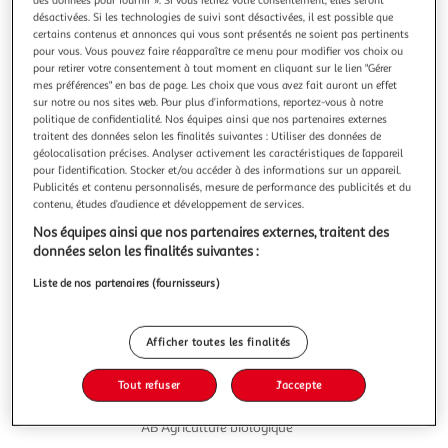
Illustration
Illustration
désactivées. Si les technologies de suivi sont désactivées, il est possible que
précédente
suivante
certains contenus et annonces qui vous sont présentés ne soient pas pertinents
pour vous. Vous pouvez faire réapparaître ce menu pour modifier vos choix ou
pour retirer votre consentement à tout moment en cliquant sur le lien "Gérer
mes préférences" en bas de page. Les choix que vous avez fait auront un effet
AOP Nuits Saint Georges Domaine Dubois BIO
sur notre ou nos sites web. Pour plus d’informations, reportez-vous à notre
vin fin
politique de confidentialité. Nos équipes ainsi que nos partenaires externes
En savoir +
traitent des données selon les finalités suivantes : Utiliser des données de
géolocalisation précises. Analyser activement les caractéristiques de l’appareil
75cl
pour l’identification. Stocker et/ou accéder à des informations sur un appareil.
Publicités et contenu personnalisés, mesure de performance des publicités et du
Vous voulez connaître le prix de ce produit ?
contenu, études d’audience et développement de services.
Nos équipes ainsi que nos partenaires externes, traitent des
Afficher le prix
données selon les finalités suivantes :
Liste de nos partenaires (fournisseurs)
Afficher toutes les finalités
Eurofeuille - Bio européen
Interdit femme enceinte
Tout refuser
J'accepte
AB Agriculture biologique