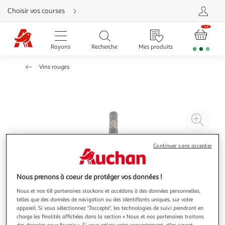
Aller
Choisir vos courses
directement
au
contenu
Aller
directement
Rayons
Recherche
Mes produits
à
la
recherche
Vins rouges
Aller
directement
à
la
navigation
Aller
directement
à
Agr
la
rubrique
l'il
besoin
d'aide
à
Réd
Continuer sans accepter
20
l'il
à
Par
Nous prenons à coeur de protéger vos données !
100
le
%
pro
Nous et nos 68 partenaires stockons et accédons à des données personnelles,
telles que des données de navigation ou des identifiants uniques, sur votre
appareil. Si vous sélectionnez "J'accepte", les technologies de suivi prendront en
charge les finalités affichées dans la section « Nous et nos partenaires traitons
des données pour fournir ». Si vous retirez votre consentement, elles seront