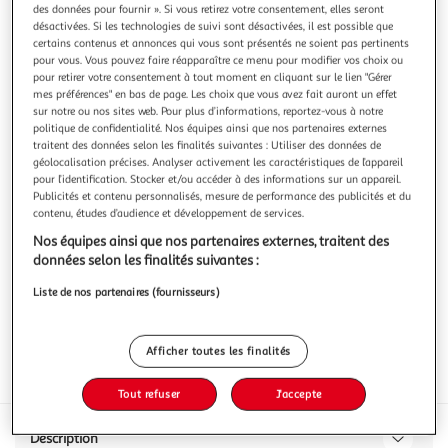
Illustration
Illustration
des données pour fournir ». Si vous retirez votre consentement, elles seront
précédente
suivante
désactivées. Si les technologies de suivi sont désactivées, il est possible que
certains contenus et annonces qui vous sont présentés ne soient pas pertinents
pour vous. Vous pouvez faire réapparaître ce menu pour modifier vos choix ou
pour retirer votre consentement à tout moment en cliquant sur le lien "Gérer
mes préférences" en bas de page. Les choix que vous avez fait auront un effet
AOP Languedoc Montpeyroux Cuvée Or rosé
sur notre ou nos sites web. Pour plus d’informations, reportez-vous à notre
CÉPAGE(S)Syrah, Grenache, CinsaultVIGNOBLEC’est au
politique de confidentialité. Nos équipes ainsi que nos partenaires externes
cœur de la vallée de l’Hérault que commence l’ascension
traitent des données selon les finalités suivantes : Utiliser des données de
des vignobles deMontpeyroux situés entre 140 et 280m
En savoir +
géolocalisation précises. Analyser activement les caractéristiques de l’appareil
d'altitude.TYPE DE SOLTerrasses calcaires
pour l’identification. Stocker et/ou accéder à des informations sur un appareil.
75cl
alluvionnaires.VINIFICATIONVendanges nocturnes à la
Publicités et contenu personnalisés, mesure de performance des publicités et du
fraîcheur des nuits de fin d’été. Vignes à ple
contenu, études d’audience et développement de services.
Vous voulez connaître le prix de ce produit ?
Nos équipes ainsi que nos partenaires externes, traitent des
Afficher le prix
données selon les finalités suivantes :
Liste de nos partenaires (fournisseurs)
Afficher toutes les finalités
Interdit femme enceinte
Tout refuser
J'accepte
Description