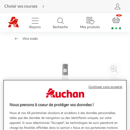
Aller
Choisir vos courses
directement
au
contenu
Aller
directement
Rayons
Recherche
Mes produits
à
la
recherche
Vins rosés
Aller
directement
à
la
navigation
Aller
directement
à
Agr
la
rubrique
l'il
besoin
d'aide
à
Réd
Continuer sans accepter
20
l'il
à
Par
100
le
Nous prenons à coeur de protéger vos données !
%
pro
Nous et nos 68 partenaires stockons et accédons à des données personnelles,
telles que des données de navigation ou des identifiants uniques, sur votre
appareil. Si vous sélectionnez "J'accepte", les technologies de suivi prendront en
charge les finalités affichées dans la section « Nous et nos partenaires traitons