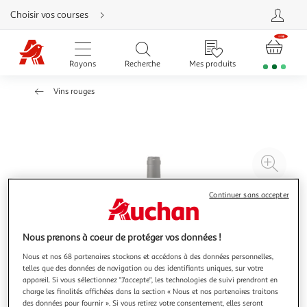
Aller
Choisir vos courses
directement
au
contenu
Aller
directement
Rayons
Recherche
Mes produits
à
la
recherche
Vins rouges
Aller
directement
à
la
navigation
Aller
directement
à
Agr
la
rubrique
l'il
besoin
d'aide
à
Réd
Continuer sans accepter
20
l'il
%
à
Par
Nous prenons à coeur de protéger vos données !
100
le
Nous et nos 68 partenaires stockons et accédons à des données personnelles,
%
pro
telles que des données de navigation ou des identifiants uniques, sur votre
appareil. Si vous sélectionnez "J'accepte", les technologies de suivi prendront en
charge les finalités affichées dans la section « Nous et nos partenaires traitons
des données pour fournir ». Si vous retirez votre consentement, elles seront