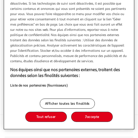
désactivées. Si les technologies de suivi sont désactivées, il est possible que
certains contenus et annonces qui vous sont présentés ne soient pas pertinents
pour vous. Vous pouvez faire réapparaître ce menu pour modifier vos choix ou
pour retirer votre consentement à tout moment en cliquant sur le lien "Gérer
mes préférences" en bas de page. Les choix que vous avez fait auront un effet
sur notre ou nos sites web. Pour plus d’informations, reportez-vous à notre
2.0
(1)
politique de confidentialité. Nos équipes ainsi que nos partenaires externes
AOP Haut-Médoc Château Fonpiqueyre rouge
traitent des données selon les finalités suivantes : Utiliser des données de
géolocalisation précises. Analyser activement les caractéristiques de l’appareil
75cl
pour l’identification. Stocker et/ou accéder à des informations sur un appareil.
Publicités et contenu personnalisés, mesure de performance des publicités et du
Vous voulez connaître le prix de ce produit ?
contenu, études d’audience et développement de services.
Afficher le prix
Nos équipes ainsi que nos partenaires externes, traitent des
données selon les finalités suivantes :
Liste de nos partenaires (fournisseurs)
Afficher toutes les finalités
Interdit femme enceinte
Tout refuser
J'accepte
Caractéristiques