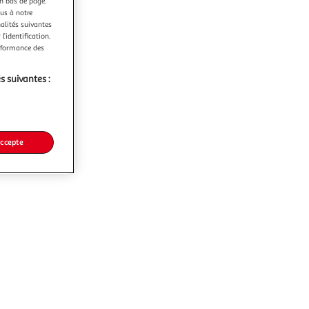
en bas de page.
ous à notre
nalités suivantes
l’identification.
erformance des
s suivantes :
accepte