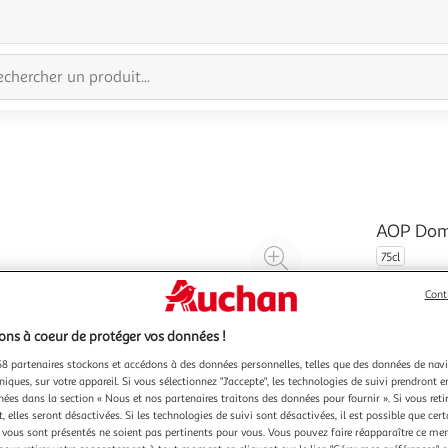
AOP Doma
Agrandir
75cl
l'illustration
Cont
à
Réduire
200%
l'illustration
ns à coeur de protéger vos données !
à
Partager
8 partenaires stockons et accédons à des données personnelles, telles que des données de nav
100
le
niques, sur votre appareil. Si vous sélectionnez "J'accepte", les technologies de suivi prendront e
chées dans la section « Nous et nos partenaires traitons des données pour fournir ». Si vous retir
%
produit
 elles seront désactivées. Si les technologies de suivi sont désactivées, il est possible que cer
vous sont présentés ne soient pas pertinents pour vous. Vous pouvez faire réapparaître ce me