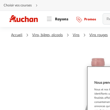
Aller
Choisir vos courses
directement
au
contenu
Aller
Rayons
Promos
directement
à
la
recherche
Aller
Accueil
Vins, bières, alcools
Vins
Vins rouges
directement
à
la
navigation
Aller
directement
à
la
rubrique
besoin
d'aide
Nous preno
Nous et nos 6
identifiants u
finalités affi
consentement,
annonces qui 