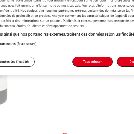
pour retirer votre consentement à tout moment en cliquant sur le lien "Gérer mes préférences" 
 vous avez fait auront un effet sur notre ou nos sites web. Pour plus d’informations, reportez-v
confidentialité. Nos équipes ainsi que nos partenaires externes traitent des données selon les fi
 données de géolocalisation précises. Analyser activement les caractéristiques de l’appareil pour 
 accéder à des informations sur un appareil. Publicités et contenu personnalisés, mesure de p
 du contenu, études d’audience et développement de services.
s ainsi que nos partenaires externes, traitent des données selon les finalité
partenaires (fournisseurs)
toutes les finalités
Tout refuser
J'