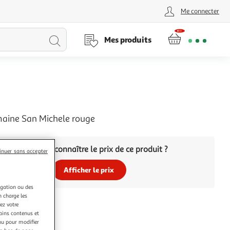
Me connecter
Lancer
Mes produits
la
recherche
ine San Michele rouge
Vous voulez connaître le prix de ce produit ?
inuer sans accepter
Afficher le prix
igation ou des
n charge les
ez votre
tains contenus et
nu pour modifier