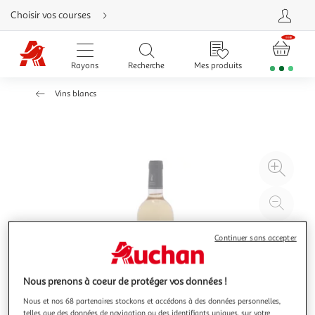
Aller
Choisir vos courses
directement
au
contenu
Aller
directement
Rayons
Recherche
Mes produits
à
la
recherche
Vins blancs
Aller
directement
à
la
navigation
Aller
directement
à
Agr
la
rubrique
l'il
besoin
d'aide
à
Réd
20
l'il
à
Par
Continuer sans accepter
100
le
%
pro
Nous prenons à coeur de protéger vos données !
Nous et nos 68 partenaires stockons et accédons à des données personnelles,
telles que des données de navigation ou des identifiants uniques, sur votre