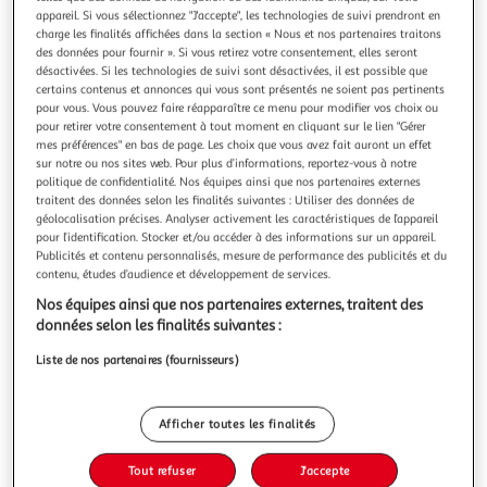
appareil. Si vous sélectionnez "J'accepte", les technologies de suivi prendront en
charge les finalités affichées dans la section « Nous et nos partenaires traitons
des données pour fournir ». Si vous retirez votre consentement, elles seront
désactivées. Si les technologies de suivi sont désactivées, il est possible que
certains contenus et annonces qui vous sont présentés ne soient pas pertinents
4.0
(1)
pour vous. Vous pouvez faire réapparaître ce menu pour modifier vos choix ou
pour retirer votre consentement à tout moment en cliquant sur le lien "Gérer
AOP Cassis Blanc Domaine Des 4 Vents blanc
mes préférences" en bas de page. Les choix que vous avez fait auront un effet
sur notre ou nos sites web. Pour plus d’informations, reportez-vous à notre
75cl
Auchan
politique de confidentialité. Nos équipes ainsi que nos partenaires externes
Vendu par
traitent des données selon les finalités suivantes : Utiliser des données de
Allergènes :
Sulfite
géolocalisation précises. Analyser activement les caractéristiques de l’appareil
pour l’identification. Stocker et/ou accéder à des informations sur un appareil.
Publicités et contenu personnalisés, mesure de performance des publicités et du
Livr. ou retrait dès 3/4 jours
contenu, études d’audience et développement de services.
A partir de 3,00€ - Retrait offert dès 35€
Plus d'options
Nos équipes ainsi que nos partenaires externes, traitent des
données selon les finalités suivantes :
12,50€
Liste de nos partenaires (fournisseurs)
Bientôt dispo !
16,67€ / l
Afficher toutes les finalités
Tout refuser
J'accepte