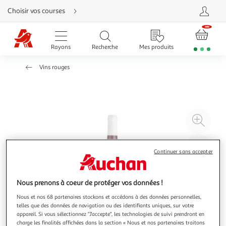
Aller
Choisir vos courses
directement
au
contenu
Aller
directement
Rayons
Recherche
Mes produits
à
la
recherche
Vins rouges
Aller
directement
à
la
navigation
Aller
directement
à
Agr
la
rubrique
l'il
besoin
d'aide
à
Réd
Continuer sans accepter
20
l'il
à
Par
100
le
Nous prenons à coeur de protéger vos données !
%
pro
Nous et nos 68 partenaires stockons et accédons à des données personnelles,
telles que des données de navigation ou des identifiants uniques, sur votre
appareil. Si vous sélectionnez "J'accepte", les technologies de suivi prendront en
charge les finalités affichées dans la section « Nous et nos partenaires traitons