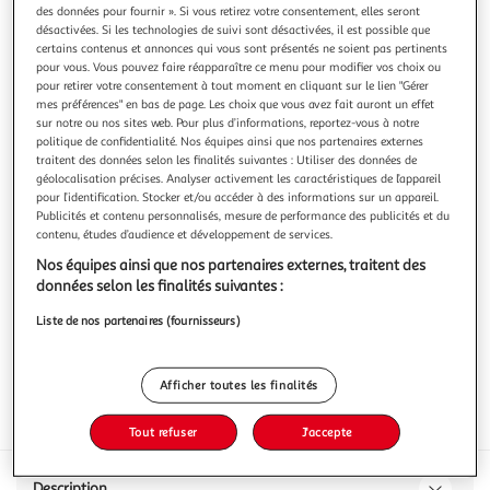
des données pour fournir ». Si vous retirez votre consentement, elles seront
désactivées. Si les technologies de suivi sont désactivées, il est possible que
certains contenus et annonces qui vous sont présentés ne soient pas pertinents
pour vous. Vous pouvez faire réapparaître ce menu pour modifier vos choix ou
pour retirer votre consentement à tout moment en cliquant sur le lien "Gérer
mes préférences" en bas de page. Les choix que vous avez fait auront un effet
4.0
(1)
sur notre ou nos sites web. Pour plus d’informations, reportez-vous à notre
AOP Bourgogne Hautes-Côtes de Beaune rouge
politique de confidentialité. Nos équipes ainsi que nos partenaires externes
N/C
traitent des données selon les finalités suivantes : Utiliser des données de
En savoir +
géolocalisation précises. Analyser activement les caractéristiques de l’appareil
pour l’identification. Stocker et/ou accéder à des informations sur un appareil.
75cl
Publicités et contenu personnalisés, mesure de performance des publicités et du
contenu, études d’audience et développement de services.
Vous voulez connaître le prix de ce produit ?
Nos équipes ainsi que nos partenaires externes, traitent des
données selon les finalités suivantes :
Afficher le prix
Liste de nos partenaires (fournisseurs)
Afficher toutes les finalités
Interdit femme enceinte
Tout refuser
J'accepte
Description