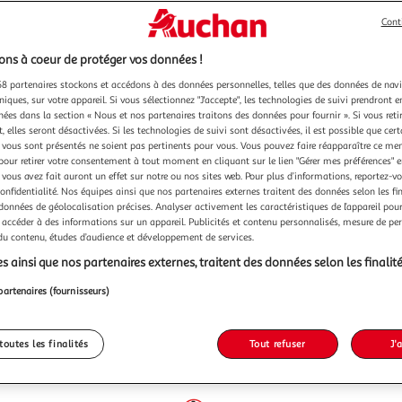
Cont
ns à coeur de protéger vos données !
8 partenaires stockons et accédons à des données personnelles, telles que des données de nav
niques, sur votre appareil. Si vous sélectionnez "J'accepte", les technologies de suivi prendront e
chées dans la section « Nous et nos partenaires traitons des données pour fournir ». Si vous retir
 elles seront désactivées. Si les technologies de suivi sont désactivées, il est possible que cer
vous sont présentés ne soient pas pertinents pour vous. Vous pouvez faire réapparaître ce me
pour retirer votre consentement à tout moment en cliquant sur le lien "Gérer mes préférences" 
 vous avez fait auront un effet sur notre ou nos sites web. Pour plus d’informations, reportez-v
confidentialité. Nos équipes ainsi que nos partenaires externes traitent des données selon les fi
 données de géolocalisation précises. Analyser activement les caractéristiques de l’appareil pour 
 accéder à des informations sur un appareil. Publicités et contenu personnalisés, mesure de p
 du contenu, études d’audience et développement de services.
s ainsi que nos partenaires externes, traitent des données selon les finalité
partenaires (fournisseurs)
toutes les finalités
Tout refuser
J'