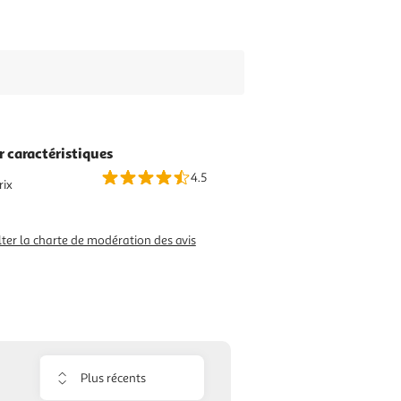
r caractéristiques
4.5
rix
ter la charte de modération des avis
Trier
les