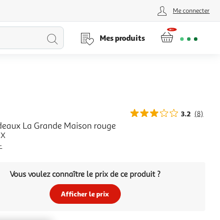
Me connecter
Lancer
Mes produits
la
recherche
3.2
(8)
eaux La Grande Maison rouge
UX
+
Vous voulez connaître le prix de ce produit ?
Afficher le prix