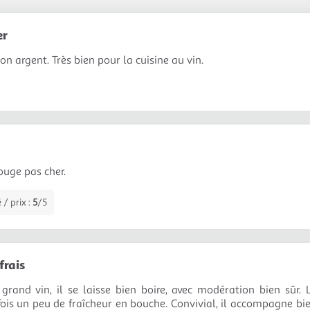
er
n argent. Très bien pour la cuisine au vin.
ouge pas cher.
 / prix :
5
/5
frais
 grand vin, il se laisse bien boire, avec modération bien sûr.
ois un peu de fraîcheur en bouche. Convivial, il accompagne bi