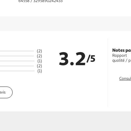
64558 / 3295890242433
3.2
Notes pa
(2)
/5
Rapport
(2)
qualité / p
(1)
(2)
(1)
Consul
avis