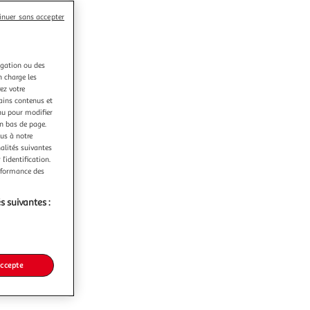
inuer sans accepter
igation ou des
n charge les
ez votre
tains contenus et
nu pour modifier
en bas de page.
ous à notre
nalités suivantes
l’identification.
erformance des
s suivantes :
accepte