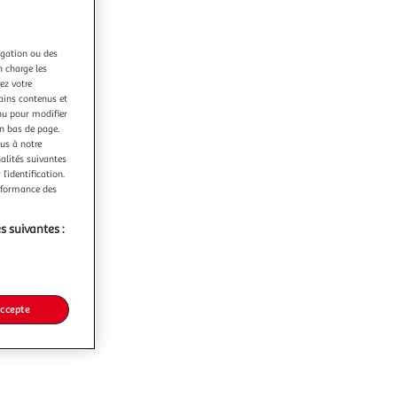
igation ou des
n charge les
ez votre
tains contenus et
nu pour modifier
en bas de page.
ous à notre
nalités suivantes
l’identification.
erformance des
s suivantes :
accepte