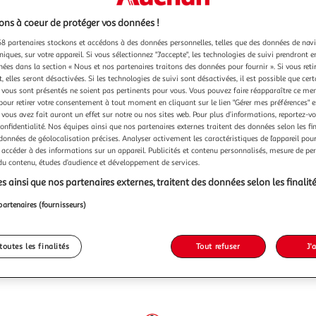
ns à coeur de protéger vos données !
8 partenaires stockons et accédons à des données personnelles, telles que des données de nav
niques, sur votre appareil. Si vous sélectionnez "J'accepte", les technologies de suivi prendront e
chées dans la section « Nous et nos partenaires traitons des données pour fournir ». Si vous retir
 elles seront désactivées. Si les technologies de suivi sont désactivées, il est possible que cer
vous sont présentés ne soient pas pertinents pour vous. Vous pouvez faire réapparaître ce me
pour retirer votre consentement à tout moment en cliquant sur le lien "Gérer mes préférences" 
 vous avez fait auront un effet sur notre ou nos sites web. Pour plus d’informations, reportez-v
confidentialité. Nos équipes ainsi que nos partenaires externes traitent des données selon les fi
 données de géolocalisation précises. Analyser activement les caractéristiques de l’appareil pour 
 accéder à des informations sur un appareil. Publicités et contenu personnalisés, mesure de p
 du contenu, études d’audience et développement de services.
s ainsi que nos partenaires externes, traitent des données selon les finalité
partenaires (fournisseurs)
toutes les finalités
Tout refuser
J'