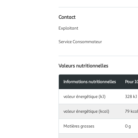
Contact
Exploitant
Service Consommateur
Valeurs nutritionnelles
Informations nutritionnelles
Pour 1
Information
valeur énergétique (kJ)
328 kJ
nutritionnelles
pour
100
valeur énergétique (kcal)
79 kca
g|ml
Matières grasses
0 g