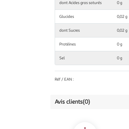
dont Acides gras saturés
0 g
Glucides
0,02 g
dont Sucres
0,02 g
Protéines
0 g
Sel
0 g
Réf / EAN :
Avis clients
(0)