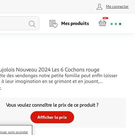
Me connecter
Lancer
Mes produits
la
recherche
jolais Nouveau 2024 Les 6 Cochons rouge
ête des vendanges notre petite famille peut enfin laisser
s à leur imagination en se grimant et en jouant,
t ainsi leur côté artistique.Ce n’est que de l’art (de cochon
+
ns dire). Les voilà chacun et chacune dans leur rôle
 la CantatriceGaston le coméd
Vous voulez connaître le prix de ce produit ?
Afficher le prix
inuer sans accepter