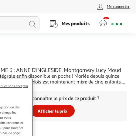
Me connecter
Lancer
Mes produits
la
recherche
ME 6 : ANNE D'INGLESIDE, Montgomery Lucy Maud
ntégrale enfin disponible en poche ! Mariée depuis quinze
tite Anne d'autrefois est maintenant mère de cinq enfants.
inuer sans accepter
e soit toujours la même, un doute s'insinue peu à peu en
+
bert, son médecin de mari, l'aime-t-il toujours ? Aurait-elle
Vous voulez connaître le prix de ce produit ?
lat de sa jeun
igation ou des
Afficher le prix
n charge les
ez votre
tains contenus et
nu pour modifier
en bas de page.