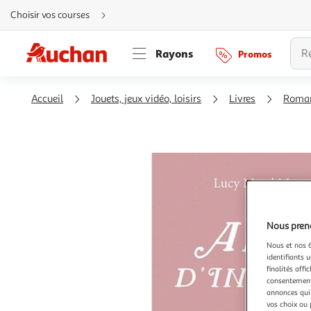
Aller
Choisir vos courses
directement
au
contenu
Aller
Rayons
Promos
directement
à
la
recherche
Aller
Accueil
Jouets, jeux vidéo, loisirs
Livres
Roma
directement
à
la
navigation
Aller
directement
à
la
rubrique
besoin
d'aide
Nous preno
Nous et nos 6
identifiants u
finalités affi
consentement,
annonces qui 
vos choix ou 