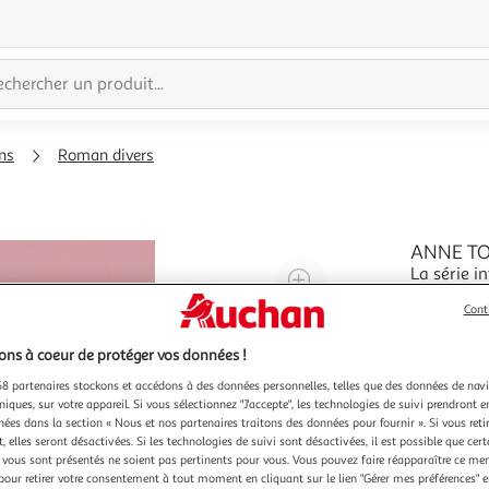
ns
Roman divers
ANNE TO
La série i
Agrandir
ans, la pe
l'illustration
Cont
Quoiqu'ell
En savoir 
à
Réduire
elle : Gil
200%
l'illustration
perdu l'éc
ns à coeur de protéger vos données !
à
Partager
8 partenaires stockons et accédons à des données personnelles, telles que des données de nav
niques, sur votre appareil. Si vous sélectionnez "J'accepte", les technologies de suivi prendront e
100
le
chées dans la section « Nous et nos partenaires traitons des données pour fournir ». Si vous retir
%
produit
 elles seront désactivées. Si les technologies de suivi sont désactivées, il est possible que cer
vous sont présentés ne soient pas pertinents pour vous. Vous pouvez faire réapparaître ce me
pour retirer votre consentement à tout moment en cliquant sur le lien "Gérer mes préférences" 