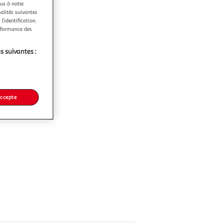
ous à notre
nalités suivantes
l’identification.
erformance des
s suivantes :
accepte