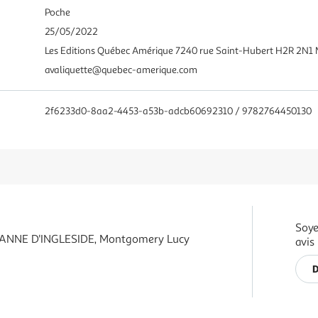
Poche
25/05/2022
Les Editions Québec Amérique 7240 rue Saint-Hubert H2R 2
avaliquette@quebec-amerique.com
2f6233d0-8aa2-4453-a53b-adcb60692310 / 9782764450130
Soye
ANNE D'INGLESIDE, Montgomery Lucy
avis
D