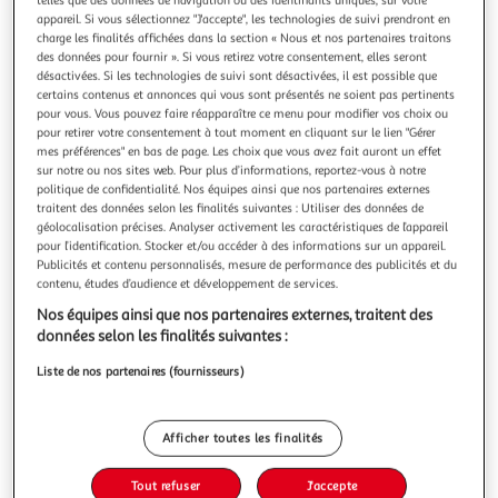
appareil. Si vous sélectionnez "J'accepte", les technologies de suivi prendront en
charge les finalités affichées dans la section « Nous et nos partenaires traitons
des données pour fournir ». Si vous retirez votre consentement, elles seront
désactivées. Si les technologies de suivi sont désactivées, il est possible que
certains contenus et annonces qui vous sont présentés ne soient pas pertinents
ANGLAIS 6E ON YOUR MARKS ! WORKBOOK,
pour vous. Vous pouvez faire réapparaître ce menu pour modifier vos choix ou
EDITION 2025, Bouvet Pascal
pour retirer votre consentement à tout moment en cliquant sur le lien "Gérer
mes préférences" en bas de page. Les choix que vous avez fait auront un effet
Le workbook compagnon du manuel On Your Marks, qui
sur notre ou nos sites web. Pour plus d’informations, reportez-vous à notre
répond au nouveau programme et permet de se préparer
politique de confidentialité. Nos équipes ainsi que nos partenaires externes
dès la 6è aux enjeux d'Ev@lang en approfondissant les
En savoir +
traitent des données selon les finalités suivantes : Utiliser des données de
points vus dans le manuel avec des étapes détaillées et un
Vendu par
GpasPlus
géolocalisation précises. Analyser activement les caractéristiques de l’appareil
guidage renforcé. - Un cahier interactif de 144 pages avec
pour l’identification. Stocker et/ou accéder à des informations sur un appareil.
des activités variées po
Livraison dès 6/7 jours
Publicités et contenu personnalisés, mesure de performance des publicités et du
3,00€
contenu, études d’audience et développement de services.
Plus d'options
Nos équipes ainsi que nos partenaires externes, traitent des
données selon les finalités suivantes :
8,90€
Vendu par
GpasPlus
Liste de nos partenaires (fournisseurs)
Ajouter au panier
8,90€
Afficher toutes les finalités
Ajouter à une liste
Tout refuser
J'accepte