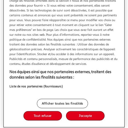
charge les finalités affichées dans la section « Nous et nos partenaires traitons
des données pour fournir ». Si vous retirez votre consentement, elles seront
désactivées. Si les technologies de suivi sont désactivées, il est possible que
certains contenus et annonces qui vous sont présentés ne soient pas pertinents
pour vous. Vous pouvez faire réapparaître ce menu pour modifier vos choix ou
pour retirer votre consentement à tout moment en cliquant sur le lien "Gérer
4.8
(8)
mes préférences" en bas de page. Les choix que vous avez fait auront un effet
ANDROS
sur notre ou nos sites web. Pour plus d’informations, reportez-vous à notre
politique de confidentialité. Nos équipes ainsi que nos partenaires externes
Spécialité pomme avec morceaux
traitent des données selon les finalités suivantes : Utiliser des données de
La meilleure chose qui puisse arriver à un fruit bien mûr ?
géolocalisation précises. Analyser activement les caractéristiques de l’appareil
C'est d'être sélectionné par ANDROS. Découvrez le dessert
pour l’identification. Stocker et/ou accéder à des informations sur un appareil.
fruitier pomme en morceaux*: une recette aux morceaux
En savoir +
Publicités et contenu personnalisés, mesure de performance des publicités et du
contenu, études d’audience et développement de services.
fondants de pomme pour encore plus de gourmandise.
4x100g
(*sans conservateur, sans colorant conformément à la
Nos équipes ainsi que nos partenaires externes, traitent des
réglementation). Andros,
Vous voulez connaître le prix de ce produit ?
données selon les finalités suivantes :
Liste de nos partenaires (fournisseurs)
Afficher le prix
Afficher toutes les finalités
Tout refuser
J'accepte
Frais