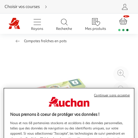
Aller
Choisir vos courses
directement
au
contenu
Aller
directement
Rayons
Recherche
Mes produits
à
la
recherche
Compotes fraîches en pots
Aller
directement
à
la
navigation
Aller
directement
à
Agr
la
rubrique
l'il
besoin
d'aide
à
Réd
20
l'il
Continuer sans accepter
à
Par
100
le
Nous prenons à coeur de protéger vos données !
%
pro
Nous et nos 68 partenaires stockons et accédons à des données personnelles,
telles que des données de navigation ou des identifiants uniques, sur votre
appareil. Si vous sélectionnez "J'accepte", les technologies de suivi prendront en