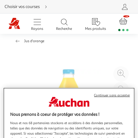
Aller
Choisir vos courses
directement
au
contenu
Aller
directement
Rayons
Recherche
Mes produits
à
la
recherche
Jus d'orange
Aller
directement
à
la
navigation
Aller
directement
à
Agr
la
rubrique
l'il
besoin
d'aide
à
Réd
20
l'il
Continuer sans accepter
à
Par
100
le
Nous prenons à coeur de protéger vos données !
%
pro
Nous et nos 68 partenaires stockons et accédons à des données personnelles,
telles que des données de navigation ou des identifiants uniques, sur votre
appareil. Si vous sélectionnez "J'accepte", les technologies de suivi prendront en