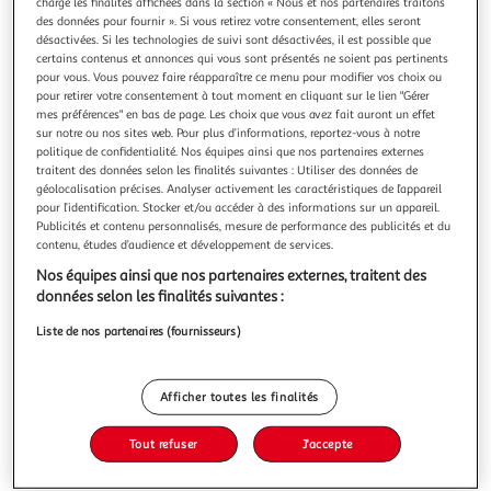
charge les finalités affichées dans la section « Nous et nos partenaires traitons
des données pour fournir ». Si vous retirez votre consentement, elles seront
désactivées. Si les technologies de suivi sont désactivées, il est possible que
certains contenus et annonces qui vous sont présentés ne soient pas pertinents
pour vous. Vous pouvez faire réapparaître ce menu pour modifier vos choix ou
pour retirer votre consentement à tout moment en cliquant sur le lien "Gérer
4.8
(5)
mes préférences" en bas de page. Les choix que vous avez fait auront un effet
ANDROS
sur notre ou nos sites web. Pour plus d’informations, reportez-vous à notre
politique de confidentialité. Nos équipes ainsi que nos partenaires externes
Pur jus d'orange pressée sans pulpe ni sucres ajoutés
traitent des données selon les finalités suivantes : Utiliser des données de
La meilleure chose qui puisse arriver à un fruit bien mûr ?
géolocalisation précises. Analyser activement les caractéristiques de l’appareil
C'est d'être sélectionné par ANDROS. 100% pur jus. Une
pour l’identification. Stocker et/ou accéder à des informations sur un appareil.
recette vitaminée au bon goût d'oranges cueillies à
En savoir +
Publicités et contenu personnalisés, mesure de performance des publicités et du
contenu, études d’audience et développement de services.
maturité. Recette sans pulpe et source de vitamine C.
1l
Andros, les fruits c'est la vie ! 100% Pur jus. Source de
Nos équipes ainsi que nos partenaires externes, traitent des
vitamine C.
Vous voulez connaître le prix de ce produit ?
données selon les finalités suivantes :
Liste de nos partenaires (fournisseurs)
Afficher le prix
Afficher toutes les finalités
Tout refuser
J'accepte
Frais
Format