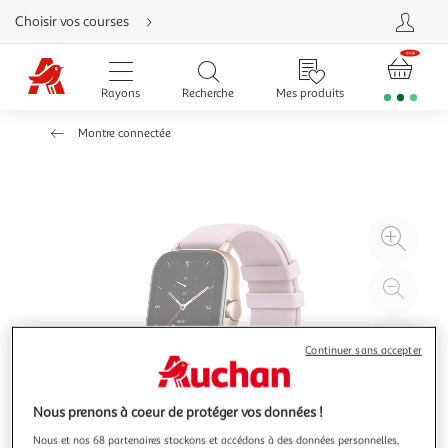
Aller
Choisir vos courses
directement
au
contenu
Aller
directement
Rayons
Recherche
Mes produits
à
la
recherche
Montre connectée
Aller
directement
à
la
navigation
Aller
directement
à
Agr
la
rubrique
l'il
besoin
d'aide
à
Réd
20
l'il
à
Par
Continuer sans accepter
100
le
%
pro
Nous prenons à coeur de protéger vos données !
Nous et nos 68 partenaires stockons et accédons à des données personnelles,