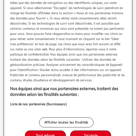
Illustration
Illustration
telles que des données de navigation ou des identifiants uniques, sur votre
précédente
suivante
appareil. Si vous sélectionnez "J'accepte", les technologies de suivi prendront en
charge les finalités affichées dans la section « Nous et nos partenaires traitons
des données pour fournir ». Si vous retirez votre consentement, elles seront
désactivées. Si les technologies de suivi sont désactivées, il est possible que
certains contenus et annonces qui vous sont présentés ne soient pas pertinents
5.0
(1)
pour vous. Vous pouvez faire réapparaître ce menu pour modifier vos choix ou
AMAZFIT
pour retirer votre consentement à tout moment en cliquant sur le lien "Gérer
Montre connectée GTS 2e - Violet
mes préférences" en bas de page. Les choix que vous avez fait auront un effet
sur notre ou nos sites web. Pour plus d’informations, reportez-vous à notre
Bluetooth 5.0 BLE - Autonomie en veille jusqu'à 14 jours -
politique de confidentialité. Nos équipes ainsi que nos partenaires externes
Suivi santé - 90 modes sport - Etanche - Assistant vocal -
traitent des données selon les finalités suivantes : Utiliser des données de
Contrôle de la musique - GPS
En savoir +
géolocalisation précises. Analyser activement les caractéristiques de l’appareil
pour l’identification. Stocker et/ou accéder à des informations sur un appareil.
Garantie fabricant: 2 ans *
Publicités et contenu personnalisés, mesure de performance des publicités et du
Auchan
Vendu par
contenu, études d’audience et développement de services.
Nos équipes ainsi que nos partenaires externes, traitent des
Livr. ou retrait dès 4/5 jours
données selon les finalités suivantes :
Retrait offert
Plus d'options
Liste de nos partenaires (fournisseurs)
77,94€
Bientôt dispo !
Afficher toutes les finalités
77,94€ / pce
dont 0,02€ d'éco-part.
Tout refuser
J'accepte