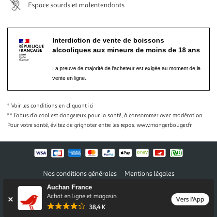
Espace sourds et malentendants
Interdiction de vente de boissons
alcooliques aux mineurs de moins de 18 ans
La preuve de majorité de l'acheteur est exigée au moment de la
vente en ligne.
* Voir les conditions
en cliquant ici
** L’abus d’alcool est dangereux pour la santé, à consommer avec modération
Pour votre santé, évitez de grignoter entre les repas.
www.mangerbouger.fr
Nos conditions générales
Mentions légales
Conditions des offres et promotions
Gérer mes préférences
Auchan France
Politique de confidentialité
Informations légales marketplace
Achat en ligne et magasin
Vers l'App
38,4 K
Auchan 2026 © Tous droits réservés