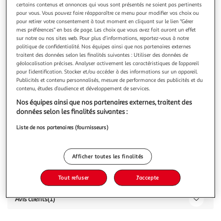
certains contenus et annonces qui vous sont présentés ne soient pas pertinents
pour vous. Vous pouvez faire réapparaître ce menu pour modifier vos choix ou
pour retirer votre consentement à tout moment en cliquant sur le lien "Gérer
mes préférences" en bas de page. Les choix que vous avez fait auront un effet
sur notre ou nos sites web. Pour plus d’informations, reportez-vous à notre
politique de confidentialité. Nos équipes ainsi que nos partenaires externes
5.0
(1)
traitent des données selon les finalités suivantes : Utiliser des données de
ALWAYS
géolocalisation précises. Analyser activement les caractéristiques de l’appareil
pour l’identification. Stocker et/ou accéder à des informations sur un appareil.
Ultra Day Serviettes hygiéniques avec long ailettes
Publicités et contenu personnalisés, mesure de performance des publicités et du
48 serviettes
contenu, études d’audience et développement de services.
Nos équipes ainsi que nos partenaires externes, traitent des
Vous voulez connaître le prix de ce produit ?
données selon les finalités suivantes :
Afficher le prix
Liste de nos partenaires (fournisseurs)
Afficher toutes les finalités
Caractéristiques
Tout refuser
J'accepte
Avis clients
(1)