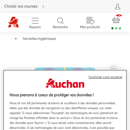
Aller
Choisir vos courses
directement
au
contenu
Aller
directement
Rayons
Recherche
Mes produits
à
la
recherche
Serviettes hygiéniques
Aller
directement
à
la
navigation
Aller
directement
à
Agr
la
rubrique
l'il
besoin
Continuer sans accepter
d'aide
à
Réd
20
l'il
Nous prenons à coeur de protéger vos données !
à
Par
100
le
Nous et nos 68 partenaires stockons et accédons à des données personnelles,
telles que des données de navigation ou des identifiants uniques, sur votre
%
pro
appareil. Si vous sélectionnez "J'accepte", les technologies de suivi prendront en
charge les finalités affichées dans la section « Nous et nos partenaires traitons
des données pour fournir ». Si vous retirez votre consentement, elles seront
désactivées. Si les technologies de suivi sont désactivées, il est possible que