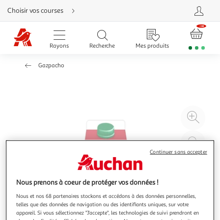
Aller
Choisir vos courses
directement
au
contenu
Aller
directement
Rayons
Recherche
Mes produits
à
la
recherche
Gazpacho
Aller
directement
à
la
navigation
Aller
directement
à
Agr
la
rubrique
l'il
besoin
d'aide
à
Réd
20
l'il
Continuer sans accepter
à
Par
100
le
Nous prenons à coeur de protéger vos données !
%
pro
Nous et nos 68 partenaires stockons et accédons à des données personnelles,
telles que des données de navigation ou des identifiants uniques, sur votre
appareil. Si vous sélectionnez "J'accepte", les technologies de suivi prendront en