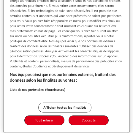
charge les finalités affichées dans la section « Nous et nos partenaires traitons
des données pour fournir ». Si vous retirez votre consentement, elles seront
désactivées. Si les technologies de suivi sont désactivées, il est possible que
certains contenus et annonces qui vous sont présentés ne soient pas pertinents
pour vous. Vous pouvez faire réapparaître ce menu pour modifier vos choix ou
pour retirer votre consentement à tout moment en cliquant sur le lien "Gérer
4.8
(8)
mes préférences" en bas de page. Les choix que vous avez fait auront un effet
ALVALLE
sur notre ou nos sites web. Pour plus d’informations, reportez-vous à notre
politique de confidentialité. Nos équipes ainsi que nos partenaires externes
Gazpacho l'original
traitent des données selon les finalités suivantes : Utiliser des données de
Inspirée des recettes traditionnelles espagnoles, Alvalle
géolocalisation précises. Analyser activement les caractéristiques de l’appareil
vous propose des gazpachos préparés avec des légumes
pour l’identification. Stocker et/ou accéder à des informations sur un appareil.
frais*, récoltés à maturité et gorgés de soleil. Chaque
En savoir +
Publicités et contenu personnalisés, mesure de performance des publicités et du
contenu, études d’audience et développement de services.
recette préserve le goût des légumes, sans colorant ni
50cl
conservateur. Alvalle mise sur la qualité des ingrédients et
Nos équipes ainsi que nos partenaires externes, traitent des
le respect du sav
Vous voulez connaître le prix de ce produit ?
données selon les finalités suivantes :
Liste de nos partenaires (fournisseurs)
Afficher le prix
Afficher toutes les finalités
Tout refuser
J'accepte
Frais
Format