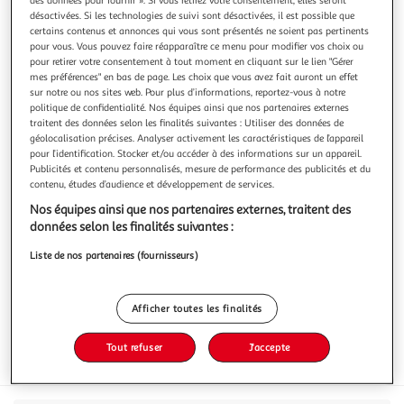
désactivées. Si les technologies de suivi sont désactivées, il est possible que
certains contenus et annonces qui vous sont présentés ne soient pas pertinents
pour vous. Vous pouvez faire réapparaître ce menu pour modifier vos choix ou
pour retirer votre consentement à tout moment en cliquant sur le lien "Gérer
mes préférences" en bas de page. Les choix que vous avez fait auront un effet
ALTER ECO
sur notre ou nos sites web. Pour plus d’informations, reportez-vous à notre
Thé rouge au rooibos bio équitable
politique de confidentialité. Nos équipes ainsi que nos partenaires externes
traitent des données selon les finalités suivantes : Utiliser des données de
Découvrez l'infusion rooibos Alter Eco et laissez-vous
géolocalisation précises. Analyser activement les caractéristiques de l’appareil
emporter par ses notes douces et vanillées. Bio,
pour l’identification. Stocker et/ou accéder à des informations sur un appareil.
naturellement sans théine et issue du commerce équitable,
En savoir +
Publicités et contenu personnalisés, mesure de performance des publicités et du
cette boisson chaude et réconfortante est idéale pour
contenu, études d’audience et développement de services.
40g
20 sachets
consommer plus responsable.
Nos équipes ainsi que nos partenaires externes, traitent des
Vous voulez connaître le prix de ce produit ?
données selon les finalités suivantes :
Afficher le prix
Liste de nos partenaires (fournisseurs)
Afficher toutes les finalités
Tout refuser
J'accepte
Eurofeuille - Bio européen
AB Agriculture biologique