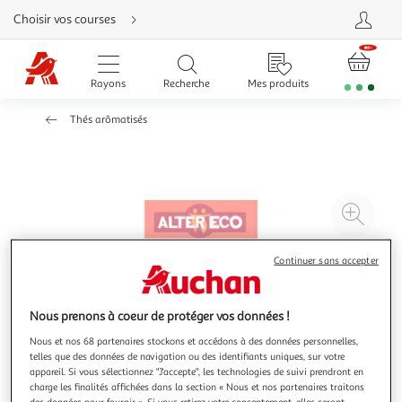
Aller
Choisir vos courses
directement
au
contenu
Aller
directement
Rayons
Recherche
Mes produits
à
la
recherche
Thés arômatisés
Aller
directement
à
la
navigation
Aller
directement
à
Agr
la
rubrique
l'il
besoin
d'aide
à
Réd
Continuer sans accepter
20
l'il
à
Par
Nous prenons à coeur de protéger vos données !
100
le
%
pro
Nous et nos 68 partenaires stockons et accédons à des données personnelles,
telles que des données de navigation ou des identifiants uniques, sur votre
appareil. Si vous sélectionnez "J'accepte", les technologies de suivi prendront en
charge les finalités affichées dans la section « Nous et nos partenaires traitons
des données pour fournir ». Si vous retirez votre consentement, elles seront