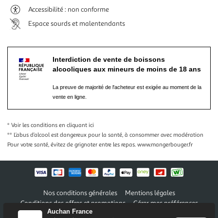
Accessibilité : non conforme
Espace sourds et malentendants
Interdiction de vente de boissons
alcooliques aux mineurs de moins de 18 ans
La preuve de majorité de l'acheteur est exigée au moment de la
vente en ligne.
* Voir les conditions
en cliquant ici
** L’abus d’alcool est dangereux pour la santé, à consommer avec modération
Pour votre santé, évitez de grignoter entre les repas.
www.mangerbouger.fr
Nos conditions générales
Mentions légales
Conditions des offres et promotions
Gérer mes préférences
Auchan France
Politique de confidentialité
Informations légales marketplace