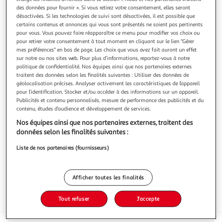
des données pour fournir ». Si vous retirez votre consentement, elles seront
désactivées. Si les technologies de suivi sont désactivées, il est possible que
certains contenus et annonces qui vous sont présentés ne soient pas pertinents
pour vous. Vous pouvez faire réapparaître ce menu pour modifier vos choix ou
pour retirer votre consentement à tout moment en cliquant sur le lien "Gérer
ALSACE LAIT
mes préférences" en bas de page. Les choix que vous avez fait auront un effet
sur notre ou nos sites web. Pour plus d’informations, reportez-vous à notre
Yaourt fraise avec morceaux
politique de confidentialité. Nos équipes ainsi que nos partenaires externes
A la recherche de toujours plus de naturalité, nous avons
traitent des données selon les finalités suivantes : Utiliser des données de
sélectionné des préparations de fruits moins sucrées et
géolocalisation précises. Analyser activement les caractéristiques de l’appareil
sans additif. Variez les plaisirs avec les différentes saveurs
En savoir +
pour l’identification. Stocker et/ou accéder à des informations sur un appareil.
de nos délices de yaourt.
Publicités et contenu personnalisés, mesure de performance des publicités et du
4x125g
contenu, études d’audience et développement de services.
Vous voulez connaître le prix de ce produit ?
Nos équipes ainsi que nos partenaires externes, traitent des
données selon les finalités suivantes :
Afficher le prix
Liste de nos partenaires (fournisseurs)
Afficher toutes les finalités
Tout refuser
J'accepte
Frais