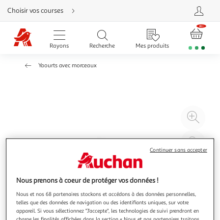
Aller
Choisir vos courses
directement
au
contenu
Aller
directement
Rayons
Recherche
Mes produits
à
la
recherche
Yaourts avec morceaux
Aller
directement
à
la
navigation
Aller
directement
à
Agr
la
rubrique
l'il
besoin
d'aide
à
Réd
20
l'il
Continuer sans accepter
à
Par
100
le
Nous prenons à coeur de protéger vos données !
%
pro
Nous et nos 68 partenaires stockons et accédons à des données personnelles,
telles que des données de navigation ou des identifiants uniques, sur votre
appareil. Si vous sélectionnez "J'accepte", les technologies de suivi prendront en
charge les finalités affichées dans la section « Nous et nos partenaires traitons