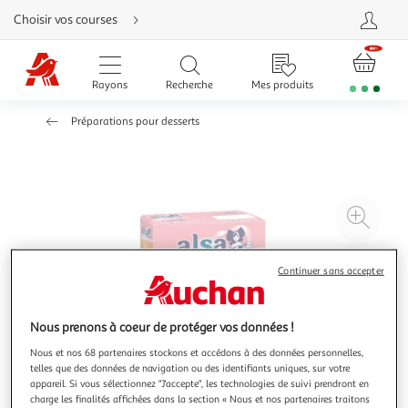
Aller
Choisir vos courses
directement
au
contenu
Aller
directement
Rayons
Recherche
Mes produits
à
la
recherche
Préparations pour desserts
Aller
directement
à
la
navigation
Aller
directement
à
Agr
la
rubrique
l'il
besoin
d'aide
à
Réd
Continuer sans accepter
20
l'il
à
Par
100
le
Nous prenons à coeur de protéger vos données !
%
pro
Nous et nos 68 partenaires stockons et accédons à des données personnelles,
telles que des données de navigation ou des identifiants uniques, sur votre
appareil. Si vous sélectionnez "J'accepte", les technologies de suivi prendront en
charge les finalités affichées dans la section « Nous et nos partenaires traitons