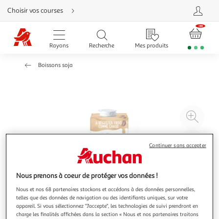
Aller
Choisir vos courses
directement
au
contenu
Aller
directement
Rayons
Recherche
Mes produits
à
la
recherche
Boissons soja
Aller
directement
à
la
navigation
Aller
directement
à
Agr
la
rubrique
l'il
besoin
d'aide
à
Réd
Continuer sans accepter
20
l'il
à
Par
100
le
Nous prenons à coeur de protéger vos données !
%
pro
Nous et nos 68 partenaires stockons et accédons à des données personnelles,
telles que des données de navigation ou des identifiants uniques, sur votre
appareil. Si vous sélectionnez "J'accepte", les technologies de suivi prendront en
charge les finalités affichées dans la section « Nous et nos partenaires traitons