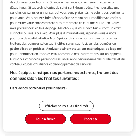
des données pour fournir ». Si vous retirez votre consentement, elles seront
désactivées. Si les technologies de suivi sont désactivées, il est possible que
certains contenus et annonces qui vous sont présentés ne soient pas pertinents
pour vous. Vous pouvez faire réapparaître ce menu pour modifier vos choix ou
pour retirer votre consentement à tout moment en cliquant sur le lien "Gérer
mes préférences" en bas de page. Les choix que vous avez fait auront un effet
5.0
(1)
sur notre ou nos sites web. Pour plus d’informations, reportez-vous à notre
ALPRO
politique de confidentialité. Nos équipes ainsi que nos partenaires externes
traitent des données selon les finalités suivantes : Utiliser des données de
Boisson végétale soja macchiato
géolocalisation précises. Analyser activement les caractéristiques de l’appareil
Alpro Boisson végétale Macchiato est une douce boisson
pour l’identification. Stocker et/ou accéder à des informations sur un appareil.
au soja saveur café. Naturellement faible en acide gras
Publicités et contenu personnalisés, mesure de performance des publicités et du
saturés et faible en sucres, cette délicieuse boisson
En savoir +
contenu, études d’audience et développement de services.
végétale au soja constitue une source de calcium et de
1l
Nos équipes ainsi que nos partenaires externes, traitent des
vitamine D2, B2 et B12. La boisson végétale macchiato au
données selon les finalités suivantes :
soja Alpro est à dégust
Vous voulez connaître le prix de ce produit ?
Liste de nos partenaires (fournisseurs)
Afficher le prix
Afficher toutes les finalités
Tout refuser
J'accepte
Description