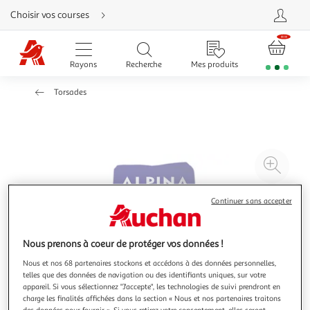
Aller
Choisir vos courses
directement
au
contenu
Aller
directement
Rayons
Recherche
Mes produits
à
la
recherche
Torsades
Aller
directement
à
la
navigation
Aller
directement
à
Agr
la
rubrique
l'il
besoin
d'aide
à
Réd
Continuer sans accepter
20
l'il
à
Par
Nous prenons à coeur de protéger vos données !
100
le
%
pro
Nous et nos 68 partenaires stockons et accédons à des données personnelles,
telles que des données de navigation ou des identifiants uniques, sur votre
appareil. Si vous sélectionnez "J'accepte", les technologies de suivi prendront en
charge les finalités affichées dans la section « Nous et nos partenaires traitons
des données pour fournir ». Si vous retirez votre consentement, elles seront