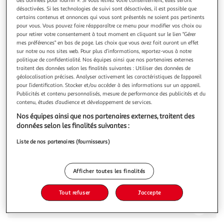
désactivées. Si les technologies de suivi sont désactivées, il est possible que
certains contenus et annonces qui vous sont présentés ne soient pas pertinents
pour vous. Vous pouvez faire réapparaître ce menu pour modifier vos choix ou
pour retirer votre consentement à tout moment en cliquant sur le lien "Gérer
mes préférences" en bas de page. Les choix que vous avez fait auront un effet
ALPINA SAVOIE
sur notre ou nos sites web. Pour plus d’informations, reportez-vous à notre
Pâtes frisettes
politique de confidentialité. Nos équipes ainsi que nos partenaires externes
traitent des données selon les finalités suivantes : Utiliser des données de
Semoule de blé dur français
géolocalisation précises. Analyser activement les caractéristiques de l’appareil
En savoir +
pour l’identification. Stocker et/ou accéder à des informations sur un appareil.
500g
Publicités et contenu personnalisés, mesure de performance des publicités et du
contenu, études d’audience et développement de services.
Vous voulez connaître le prix de ce produit ?
Nos équipes ainsi que nos partenaires externes, traitent des
données selon les finalités suivantes :
Afficher le prix
Liste de nos partenaires (fournisseurs)
Afficher toutes les finalités
Description
Tout refuser
J'accepte
Caractéristiques