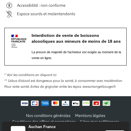
Accessibilité : non conforme
Espace sourds et malentendants
Interdiction de vente de boissons
alcooliques aux mineurs de moins de 18 ans
La preuve de majorité de l'acheteur est exigée au moment de la
vente en ligne.
* Voir les conditions
en cliquant ici
** L’abus d’alcool est dangereux pour la santé, à consommer avec modération
Pour votre santé, évitez de grignoter entre les repas.
www.mangerbouger.fr
Nos conditions générales
Mentions légales
Conditions des offres et promotions
Gérer mes préférences
Auchan France
Politique de confidentialité
Informations légales marketplace