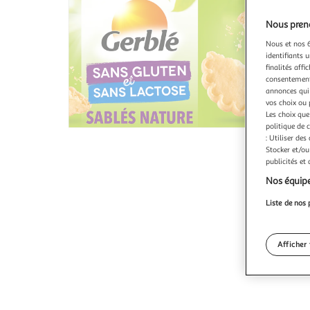
Nous preno
Nous et nos 6
identifiants u
finalités affi
consentement,
annonces qui 
vos choix ou 
Les choix que
politique de 
: Utiliser des
Stocker et/ou
publicités et
Nos équipe
Liste de nos 
Afficher 