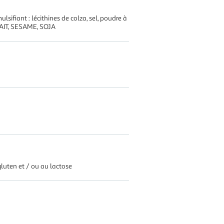
sifiant : lécithines de colza, sel, poudre à
LAIT, SESAME, SOJA
gluten et / ou au lactose