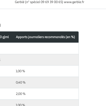
Gerblé (n° spécial 09 69 39 00 65) www.gerble.fr
l
,0 g|ml
Apports journaliers recommandés (en %)
s
ndés
l
1,00 %
0,40 %
2,00 %
1,00 %