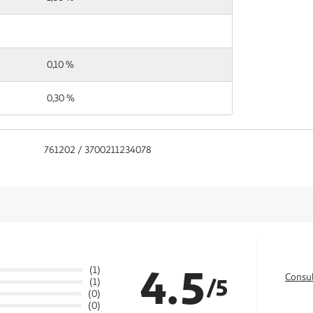
0,10 %
0,30 %
761202 / 3700211234078
4.5
(1)
Consul
/5
(1)
(0)
(0)