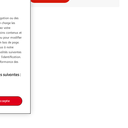
igation ou des
n charge les
ez votre
tains contenus et
nu pour modifier
en bas de page.
ous à notre
nalités suivantes
l’identification.
erformance des
s suivantes :
accepte