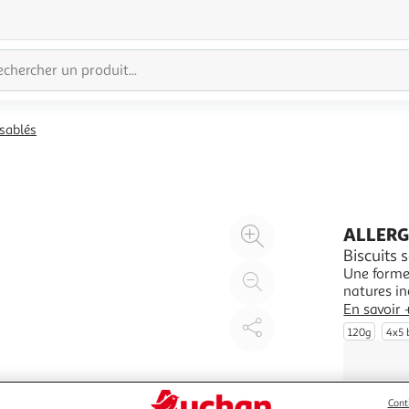
 sablés
Agrandir
ALLER
l'illustration
Biscuits 
Une forme
à
Réduire
natures in
200%
l'illustration
n'hésitez 
En savoir 
à
Partager
120g
4x5 
100
le
%
produit
Cont