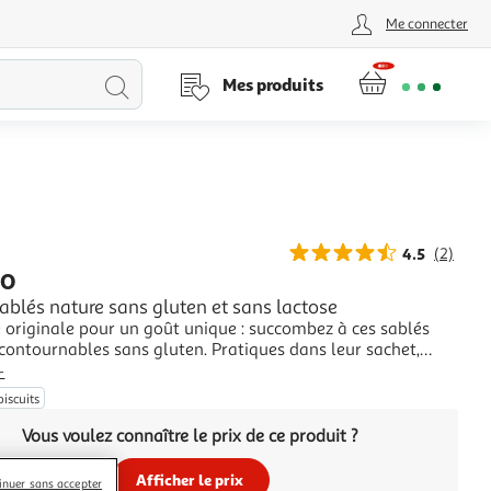
Me connecter
Lancer
Mes produits
la
recherche
4.5
(2)
GO
sablés nature sans gluten et sans lactose
 originale pour un goût unique : succombez à ces sablés
contournables sans gluten. Pratiques dans leur sachet,
pas à les faire découvrir à vos amis !
+
biscuits
Vous voulez connaître le prix de ce produit ?
Afficher le prix
inuer sans accepter