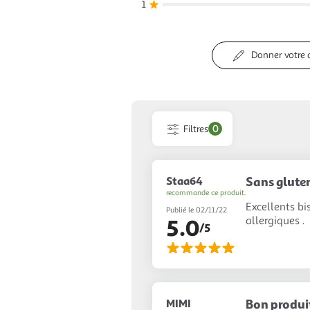
1
Donner votre 
Filtres
0
Staa64
Sans glute
recommande ce produit.
Excellents bi
Publié le 02/11/22
allergiques .
5.0
/5
MIMI
Bon produi