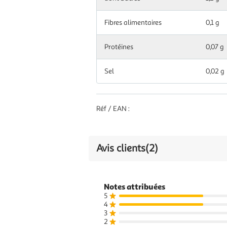
dont Acides
Fibres alimentaires
1,4 g
7,00 %
0,1 g
gras saturés
Protéines
0,07 g
Glucides
79 g
30,00 %
Sel
0,02 g
dont Sucres
20 g
22,00 %
Fibres
1,6 g
Réf / EAN :
alimentaires
Protéines
1,1 g
2,00 %
Avis clients
(2)
0,29
Sel
5,00 %
g
Notes attribuées
5
4
3
2