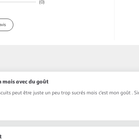
(0)
avis
n mais avec du goût
scuits peut être juste un peu trop sucrés mais c'est mon goût . S
t