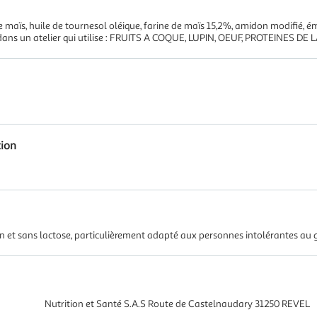
maïs, huile de tournesol oléique, farine de maïs 15,2%, amidon modifié, émul
ans un atelier qui utilise : FRUITS A COQUE, LUPIN, OEUF, PROTEINES DE 
tion
ten et sans lactose, particulièrement adapté aux personnes intolérantes au 
Nutrition et Santé S.A.S Route de Castelnaudary 31250 REVEL