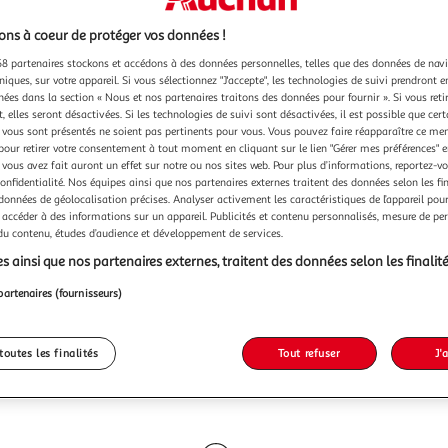
ns à coeur de protéger vos données !
8 partenaires stockons et accédons à des données personnelles, telles que des données de nav
niques, sur votre appareil. Si vous sélectionnez "J'accepte", les technologies de suivi prendront e
chées dans la section « Nous et nos partenaires traitons des données pour fournir ». Si vous retir
 elles seront désactivées. Si les technologies de suivi sont désactivées, il est possible que cer
vous sont présentés ne soient pas pertinents pour vous. Vous pouvez faire réapparaître ce me
pour retirer votre consentement à tout moment en cliquant sur le lien "Gérer mes préférences" 
 vous avez fait auront un effet sur notre ou nos sites web. Pour plus d’informations, reportez-v
confidentialité. Nos équipes ainsi que nos partenaires externes traitent des données selon les fi
 données de géolocalisation précises. Analyser activement les caractéristiques de l’appareil pour 
 accéder à des informations sur un appareil. Publicités et contenu personnalisés, mesure de p
 du contenu, études d’audience et développement de services.
s ainsi que nos partenaires externes, traitent des données selon les finalité
partenaires (fournisseurs)
toutes les finalités
Tout refuser
J'