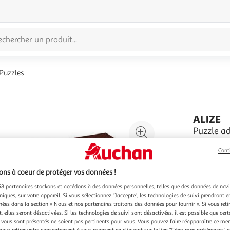
Puzzles
ALIZE
Agrandir
Puzzle ad
PUZ 1000P 
l'illustration
Marquage CE NON 
Cont
à
Réduire
Non
En savoir 
200%
l'illustration
Vendu par
ns à coeur de protéger vos données !
à
Partager
8 partenaires stockons et accédons à des données personnelles, telles que des données de nav
100
le
niques, sur votre appareil. Si vous sélectionnez "J'accepte", les technologies de suivi prendront e
chées dans la section « Nous et nos partenaires traitons des données pour fournir ». Si vous retir
%
produit
 elles seront désactivées. Si les technologies de suivi sont désactivées, il est possible que cer
vous sont présentés ne soient pas pertinents pour vous. Vous pouvez faire réapparaître ce me