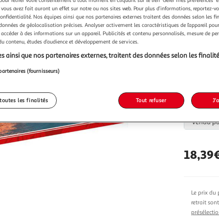
Vendu p
pour retirer votre consentement à tout moment en cliquant sur le lien "Gérer mes préférences" 
 vous avez fait auront un effet sur notre ou nos sites web. Pour plus d’informations, reportez-v
confidentialité. Nos équipes ainsi que nos partenaires externes traitent des données selon les fi
 données de géolocalisation précises. Analyser activement les caractéristiques de l’appareil pour 
 accéder à des informations sur un appareil. Publicités et contenu personnalisés, mesure de p
 du contenu, études d’audience et développement de services.
s ainsi que nos partenaires externes, traitent des données selon les finalité
Vendu p
partenaires (fournisseurs)
toutes les finalités
Tout refuser
J'
Vendu p
18,39
Le prix du 
retrait son
présélectio