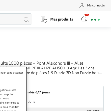
Me connecter
Lancer
Mes produits
la
recherche
ulte 1000 pièces – Pont Alexandre III – Alize
PONT ALEXANDRE III ALIZE ALI50013 Age Dès 3 ans
Nombre de pièces 1-9 Puzzle 3D Non Puzzle bois
inuer sans accepter
+
Multishop
igation ou des
Livraison dès 6/7 jours
n charge les
4,99€
ez votre
Plus d'options
tains contenus et
nu pour modifier