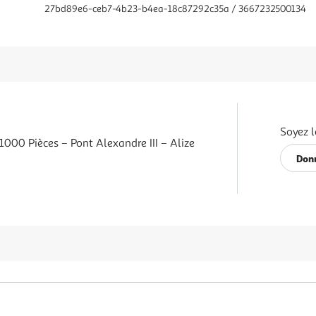
27bd89e6-ceb7-4b23-b4ea-18c87292c35a / 3667232500134
Soyez l
1000 Pièces – Pont Alexandre III – Alize
Donn