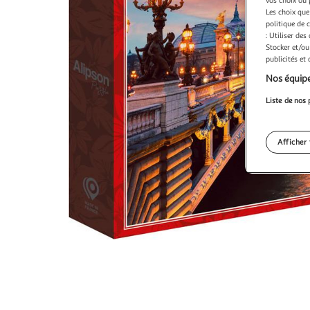
vos choix ou 
Les choix que
politique de 
: Utiliser des
Stocker et/ou
publicités et
Nos équipe
Liste de nos 
Afficher 