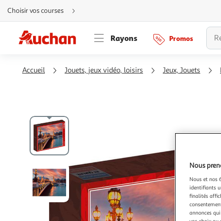
Aller
Choisir vos courses
directement
au
contenu
Aller
Rayons
Promos
directement
à
la
recherche
Aller
Accueil
Jouets, jeux vidéo, loisirs
Jeux, Jouets
directement
à
la
navigation
Aller
directement
à
la
rubrique
besoin
d'aide
Nous preno
Nous et nos 6
identifiants u
finalités affi
consentement,
annonces qui 