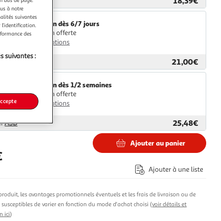
18,39€
ar
Multishop
en bas de page.
ous à notre
nalités suivantes
Livraison dès 6/7 jours
l’identification.
Livraison offerte
erformance des
Plus d'options
s suivantes :
21,00€
ar
GpasPlus
Livraison dès 1/2 semaines
Livraison offerte
accepte
Plus d'options
25,48€
ar
ASD
Ajouter au panier
€
Ajouter à une liste
produit, les avantages promotionnels éventuels et les frais de livraison ou de
t susceptibles de varier en fonction du mode d'achat choisi (
voir détails et
n ici
)