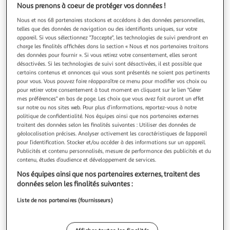
Illustration
Illustration
Nous prenons à coeur de protéger vos données !
précédente
suivante
Nous et nos 68 partenaires stockons et accédons à des données personnelles,
telles que des données de navigation ou des identifiants uniques, sur votre
appareil. Si vous sélectionnez "J'accepte", les technologies de suivi prendront en
charge les finalités affichées dans la section « Nous et nos partenaires traitons
ALIZE
des données pour fournir ». Si vous retirez votre consentement, elles seront
Puzzle 1000 pièces Plage de Trégastel – Bretagne –
désactivées. Si les technologies de suivi sont désactivées, il est possible que
Paysage côtier – Adulte – Alizé
certains contenus et annonces qui vous sont présentés ne soient pas pertinents
pour vous. Vous pouvez faire réapparaître ce menu pour modifier vos choix ou
Ce puzzle « 1000 pièces Plage Trégastel, Bretagne » est un
pour retirer votre consentement à tout moment en cliquant sur le lien "Gérer
modèle destiné au loisir créatif, adapté dès 3 ans. Il ne
mes préférences" en bas de page. Les choix que vous avez fait auront un effet
comporte pas de marquage CE et n’est pas un puzzle 3D ni
En savoir +
sur notre ou nos sites web. Pour plus d’informations, reportez-vous à notre
un puzzle en bois. Selon ses caractéristiques, il s’agit d’un
Vendu par
Multishop
politique de confidentialité. Nos équipes ainsi que nos partenaires externes
puzzle classique aux pièces standards, avec une
traitent des données selon les finalités suivantes : Utiliser des données de
classification i
Livraison dès 6/7 jours
géolocalisation précises. Analyser activement les caractéristiques de l’appareil
pour l’identification. Stocker et/ou accéder à des informations sur un appareil.
4,99€
Publicités et contenu personnalisés, mesure de performance des publicités et du
Plus d'options
contenu, études d’audience et développement de services.
18,39€
Vendu par
Multishop
Nos équipes ainsi que nos partenaires externes, traitent des
données selon les finalités suivantes :
Livraison dès 6/7 jours
Liste de nos partenaires (fournisseurs)
Livraison offerte
Plus d'options