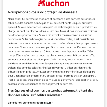
Illustration
Illustration
précédente
suivante
Nous prenons à coeur de protéger vos données !
Nous et nos 68 partenaires stockons et accédons à des données personnelles,
ALCATEL
telles que des données de navigation ou des identifiants uniques, sur votre
appareil. Si vous sélectionnez "J'accepte", les technologies de suivi prendront en
Téléphone sans fil f860 solo noir
charge les finalités affichées dans la section « Nous et nos partenaires traitons
Transfert du répertoire entre les combinés : Oui Usage :
des données pour fournir ». Si vous retirez votre consentement, elles seront
Téléphone sans fil Appel entre combinés : Oui Blocage
désactivées. Si les technologies de suivi sont désactivées, il est possible que
d'appel : Oui
En savoir +
certains contenus et annonces qui vous sont présentés ne soient pas pertinents
pour vous. Vous pouvez faire réapparaître ce menu pour modifier vos choix ou
Vendu par
Boulanger
pour retirer votre consentement à tout moment en cliquant sur le lien "Gérer
mes préférences" en bas de page. Les choix que vous avez fait auront un effet
Livr. ou retrait dès 1/2 semaines
sur notre ou nos sites web. Pour plus d’informations, reportez-vous à notre
A partir de 2,99€
politique de confidentialité. Nos équipes ainsi que nos partenaires externes
Plus d'options
traitent des données selon les finalités suivantes : Utiliser des données de
géolocalisation précises. Analyser activement les caractéristiques de l’appareil
24,00€
Vendu par
Boulanger
pour l’identification. Stocker et/ou accéder à des informations sur un appareil.
Publicités et contenu personnalisés, mesure de performance des publicités et du
contenu, études d’audience et développement de services.
Livr. ou retrait dès 1/2 semaines
Nos équipes ainsi que nos partenaires externes, traitent des
A partir de 2,00€
données selon les finalités suivantes :
Plus d'options
Liste de nos partenaires (fournisseurs)
26,95€
Vendu par
Multishop