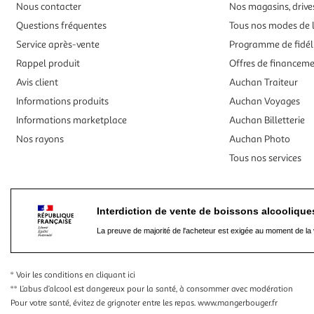
Nous contacter
Nos magasins, drives
Questions fréquentes
Tous nos modes de l
Service après-vente
Programme de fidél
Rappel produit
Offres de financem
Avis client
Auchan Traiteur
Informations produits
Auchan Voyages
Informations marketplace
Auchan Billetterie
Nos rayons
Auchan Photo
Tous nos services
Interdiction de vente de boissons alcooliqu
La preuve de majorité de l'acheteur est exigée au moment de la 
* Voir les conditions
en cliquant ici
** L’abus d’alcool est dangereux pour la santé, à consommer avec modération
Pour votre santé, évitez de grignoter entre les repas.
www.mangerbouger.fr