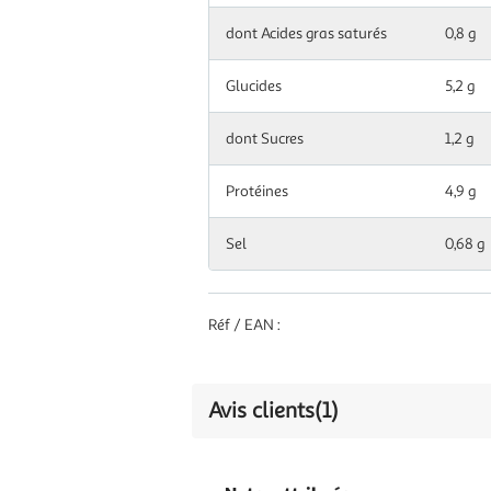
dont Acides gras saturés
0,8 g
Glucides
5,2 g
dont Sucres
1,2 g
Protéines
4,9 g
Sel
0,68 g
Réf / EAN :
Avis clients
(1)