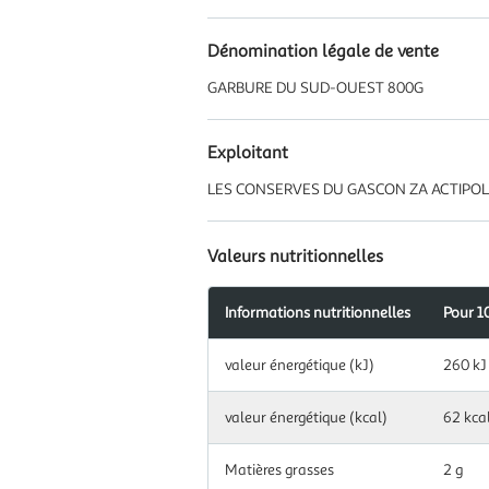
Dénomination légale de vente
GARBURE DU SUD-OUEST 800G
Exploitant
LES CONSERVES DU GASCON ZA ACTIPOLIS
Valeurs nutritionnelles
Informations nutritionnelles
Pour 1
Information
valeur énergétique (kJ)
260 kJ
nutritionnelles
pour
100
valeur énergétique (kcal)
62 kca
g|ml
Matières grasses
2 g