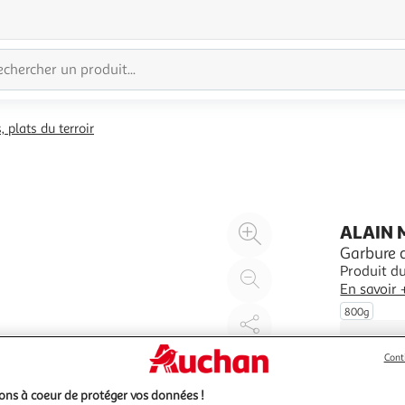
, plats du terroir
Agrandir
ALAIN 
l'illustration
Garbure 
Produit du
à
Réduire
En savoir 
200%
l'illustration
800g
à
Partager
100
le
Cont
%
produit
ns à coeur de protéger vos données !