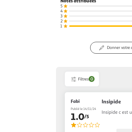
Notes attribuées
5
4
3
2
1
Donner votre 
Filtres
0
Fabi
Insipide
Publié le 14/11/24
Insipide c est
1.0
/5