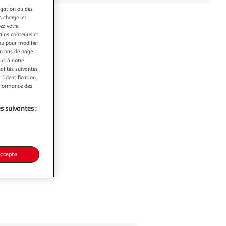
igation ou des
n charge les
ez votre
tains contenus et
nu pour modifier
en bas de page.
ous à notre
nalités suivantes
l’identification.
erformance des
s suivantes :
accepte