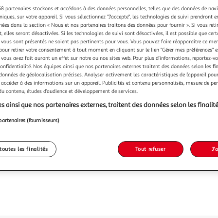
8 partenaires stockons et accédons à des données personnelles, telles que des données de nav
niques, sur votre appareil. Si vous sélectionnez "J'accepte", les technologies de suivi prendront e
chées dans la section « Nous et nos partenaires traitons des données pour fournir ». Si vous retir
 elles seront désactivées. Si les technologies de suivi sont désactivées, il est possible que cer
vous sont présentés ne soient pas pertinents pour vous. Vous pouvez faire réapparaître ce me
pour retirer votre consentement à tout moment en cliquant sur le lien "Gérer mes préférences" 
 vous avez fait auront un effet sur notre ou nos sites web. Pour plus d’informations, reportez-v
confidentialité. Nos équipes ainsi que nos partenaires externes traitent des données selon les fi
 données de géolocalisation précises. Analyser activement les caractéristiques de l’appareil pour 
 accéder à des informations sur un appareil. Publicités et contenu personnalisés, mesure de p
 du contenu, études d’audience et développement de services.
s ainsi que nos partenaires externes, traitent des données selon les finalité
partenaires (fournisseurs)
toutes les finalités
Tout refuser
J'