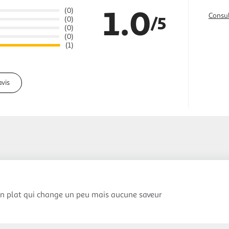
1.0
(0)
Consul
/5
(0)
(0)
(0)
(1)
avis
 un plat qui change un peu mais aucune saveur