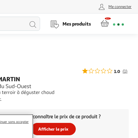
Me connecter
Lancer
Mes produits
la
recherche
1.0
(1)
MARTIN
du Sud-Ouest
 terroir à déguster chaud
+
Vous voulez connaître le prix de ce produit ?
inuer sans accepter
Afficher le prix