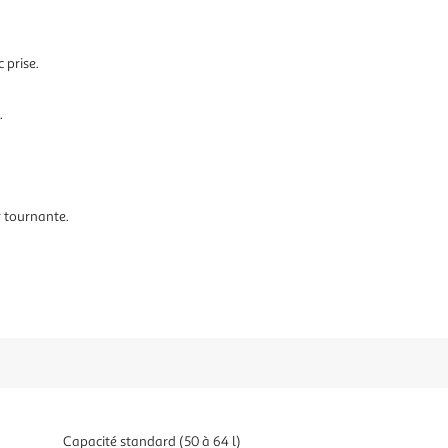
 prise.
.
r tournante.
Capacité standard (50 à 64 l)