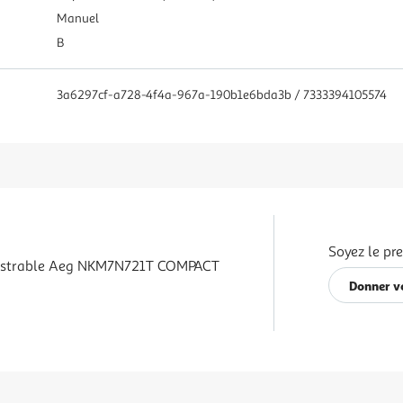
Manuel
B
3a6297cf-a728-4f4a-967a-190b1e6bda3b / 7333394105574
Soyez le pr
astrable Aeg NKM7N721T COMPACT
Donner v