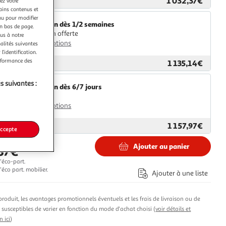
1 032,37€
ar
GpasPlus
ez votre
tains contenus et
nu pour modifier
Livraison dès 1/2 semaines
en bas de page.
Livraison offerte
ous à notre
Plus d'options
nalités suivantes
l’identification.
erformance des
1 135,14€
ar
ASD
s suivantes :
Livraison dès 6/7 jours
4,99€
Plus d'options
1 157,97€
ar
Multishop
accepte
Ajouter au panier
,37€
'éco-part.
éco part. mobilier.
Ajouter à une liste
produit, les avantages promotionnels éventuels et les frais de livraison ou de
t susceptibles de varier en fonction du mode d'achat choisi (
voir détails et
n ici
)