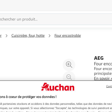
r
Cuisinière, four, hotte
Four encastrable
AEG
Agrandir
Four en
Four enca
l'illustration
principale
à
Réduire
Encastrabl
En savoir 
200%
l'illustration
brassée.No
Vendu par
Cont
Electrique
à
Partager
100
le
ns à coeur de protéger vos données !
%
produit
8 partenaires stockons et accédons à des données personnelles, telles que des données de nav
niques, sur votre appareil. Si vous sélectionnez "J'accepte", les technologies de suivi prendront e