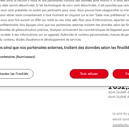
Vendu p
chées dans la section « Nous et nos partenaires traitons des données pour fournir ». Si vous retir
 elles seront désactivées. Si les technologies de suivi sont désactivées, il est possible que cer
vous sont présentés ne soient pas pertinents pour vous. Vous pouvez faire réapparaître ce me
pour retirer votre consentement à tout moment en cliquant sur le lien "Gérer mes préférences" 
 vous avez fait auront un effet sur notre ou nos sites web. Pour plus d’informations, reportez-v
confidentialité. Nos équipes ainsi que nos partenaires externes traitent des données selon les fi
 données de géolocalisation précises. Analyser activement les caractéristiques de l’appareil pour 
 accéder à des informations sur un appareil. Publicités et contenu personnalisés, mesure de p
Vendu p
 du contenu, études d’audience et développement de services.
s ainsi que nos partenaires externes, traitent des données selon les finalité
partenaires (fournisseurs)
Vendu p
toutes les finalités
Tout refuser
J'
1 032
dont 14,64€ d
dont 14,64€ d'
Le prix du 
retrait son
présélectio