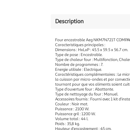
Description
Four encastrable Aeg NKM7N721T COMPA
Caracteristiques principales :
Dimensions : HxLxP : 45.5 x 59.5 x 56.7 cm.
Type de pose : Encastrable.
Type de chaleur four : Multifonction, Chal
Nombre de programmes : 7.
Energie utilisée : Electrique.
Caractéristiques complémentaires : Le micr
la cuisson par micro-ondes et par convecti
tournant pour que vos aliments soient cuit
Type d'ouverture four : Abattante.
Type de nettoyage du four : Manuel.
Accessoires fournis : Fourni avec 1 kit d'inst
Couleur : Noir mat.
Puissance : 2100 W.
Puissance gril : 1200 W.
Volume total : 44 l.
Poids : 35,8 kg.
Hauteur d'encastrement : 45 cm.