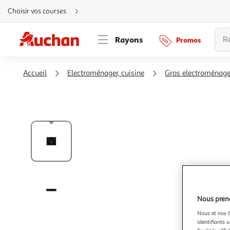
Aller
Choisir vos courses
directement
au
contenu
Aller
Rayons
Promos
directement
à
la
recherche
Aller
Accueil
Electroménager, cuisine
Gros electroménage
directement
à
la
navigation
Aller
directement
à
la
rubrique
besoin
d'aide
Nous preno
Nous et nos 6
identifiants u