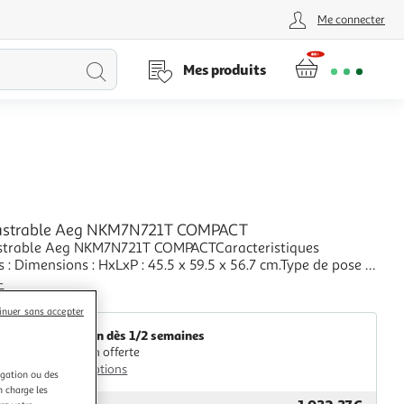
Me connecter
Lancer
Mes produits
la
recherche
castrable Aeg NKM7N721T COMPACT
strable Aeg NKM7N721T COMPACTCaracteristiques
s : Dimensions : HxLxP : 45.5 x 59.5 x 56.7 cm.Type de pose :
e.Type de chaleur four : Multifonction, Chaleur tournante
+
mbre de programmes : 7.Energie utilisée :
GpasPlus
inuer sans accepter
.Caractéristiques complémentaires : Le micr
Livraison dès 1/2 semaines
Livraison offerte
Plus d'options
igation ou des
n charge les