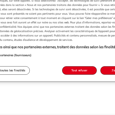
Vendu p
niques, sur votre appareil. Si vous sélectionnez "J'accepte", les technologies de suivi prendront e
chées dans la section « Nous et nos partenaires traitons des données pour fournir ». Si vous retir
 elles seront désactivées. Si les technologies de suivi sont désactivées, il est possible que cer
-26 %
vous sont présentés ne soient pas pertinents pour vous. Vous pouvez faire réapparaître ce me
pour retirer votre consentement à tout moment en cliquant sur le lien "Gérer mes préférences" 
1,75€
1,30€
 vous avez fait auront un effet sur notre ou nos sites web. Pour plus d’informations, reportez-v
confidentialité. Nos équipes ainsi que nos partenaires externes traitent des données selon les fi
 données de géolocalisation précises. Analyser activement les caractéristiques de l’appareil pour 
 accéder à des informations sur un appareil. Publicités et contenu personnalisés, mesure de p
 du contenu, études d’audience et développement de services.
s ainsi que nos partenaires externes, traitent des données selon les finalité
partenaires (fournisseurs)
toutes les finalités
Tout refuser
J'