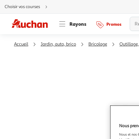
Aller
Choisir vos courses
directement
au
contenu
Aller
Rayons
Promos
directement
à
la
recherche
Aller
Accueil
Jardin, auto, brico
Bricolage
Outillage
directement
à
la
navigation
Aller
directement
à
la
rubrique
besoin
d'aide
Nous preno
Nous et nos 6