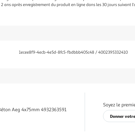
 2 ans après enregistrement du produit en ligne dans les 30 jours suivant l
1ecee8f9-4ecb-4e5d-8fc5-fbdbbb405c48 / 4002395332410
Soyez le premie
 Béton Aeg 4x75mm 4932363591
Donner votre