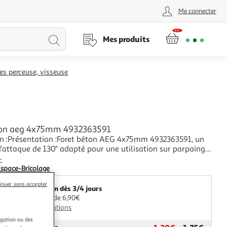
Me connecter
Lancer
Mes produits
la
es perceuse, visseuse
recherche
ton aeg 4x75mm 4932363591
on :Présentation :Foret béton AEG 4x75mm 4932363591, un
'attaque de 130° adapté pour une utilisation sur parpaings,
 matériaux creux. Avantages : 1 pièceResistantTaillant
+
ure renforcée Performances : Quantité : 1Diamètre : 4
space-Bricolage
r utile : 40 mmLongueur tot
inuer sans accepter
Livraison dès 3/4 jours
A partir de 6,90€
Plus d'options
igation ou des