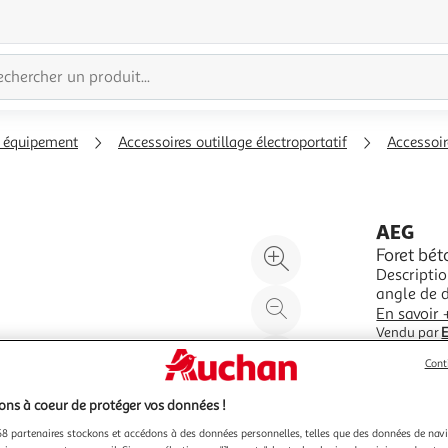
, équipement
Accessoires outillage électroportatif
Accessoir
AEG
Agrandir
Foret bé
Descripti
l'illustration
angle de d
à
Réduire
briques et
En savoir 
200%
l'illustration
pointe cab
Vendu par
E
mmLongueu
à
Partager
Cont
100
le
%
produit
ns à coeur de protéger vos données !
8 partenaires stockons et accédons à des données personnelles, telles que des données de nav