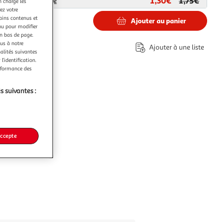
1,30€
1,75€
ar
Espace-Bricolage
n charge les
ez votre
tains contenus et
Ajouter au panier
nu pour modifier
en bas de page.
ous à notre
Ajouter à une liste
nalités suivantes
l’identification.
erformance des
s suivantes :
accepte