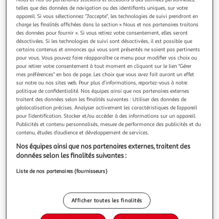
Illustration
Illustration
telles que des données de navigation ou des identifiants uniques, sur votre
précédente
suivante
appareil. Si vous sélectionnez "J'accepte", les technologies de suivi prendront en
charge les finalités affichées dans la section « Nous et nos partenaires traitons
des données pour fournir ». Si vous retirez votre consentement, elles seront
désactivées. Si les technologies de suivi sont désactivées, il est possible que
4.5
(4)
certains contenus et annonces qui vous sont présentés ne soient pas pertinents
pour vous. Vous pouvez faire réapparaître ce menu pour modifier vos choix ou
ADEQWAT
pour retirer votre consentement à tout moment en cliquant sur le lien "Gérer
Housse pocket sleeve 15-16 beige chiné
mes préférences" en bas de page. Les choix que vous avez fait auront un effet
Poche : 2 Compartiment : Non Dimensions l x h x p : 41 x 28
sur notre ou nos sites web. Pour plus d’informations, reportez-vous à notre
x 3.5 cm Poids Net (kg) : 0.270
politique de confidentialité. Nos équipes ainsi que nos partenaires externes
traitent des données selon les finalités suivantes : Utiliser des données de
En savoir +
géolocalisation précises. Analyser activement les caractéristiques de l’appareil
Vendu par
Boulanger
pour l’identification. Stocker et/ou accéder à des informations sur un appareil.
Publicités et contenu personnalisés, mesure de performance des publicités et du
Livr. ou retrait dès 3/4 jours
contenu, études d’audience et développement de services.
Livraison et retrait offerts
Nos équipes ainsi que nos partenaires externes, traitent des
Plus d'options
données selon les finalités suivantes :
29,99€
Vendu par
Boulanger
Liste de nos partenaires (fournisseurs)
Ajouter au panier
29,99€
Afficher toutes les finalités
Ajouter à une liste