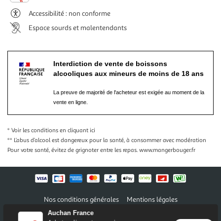
Accessibilité : non conforme
Espace sourds et malentendants
Interdiction de vente de boissons
alcooliques aux mineurs de moins de 18 ans
La preuve de majorité de l'acheteur est exigée au moment de la
vente en ligne.
* Voir les conditions
en cliquant ici
** L’abus d’alcool est dangereux pour la santé, à consommer avec modération
Pour votre santé, évitez de grignoter entre les repas.
www.mangerbouger.fr
Nos conditions générales
Mentions légales
Conditions des offres et promotions
Gérer mes préférences
Auchan France
Politique de confidentialité
Informations légales marketplace