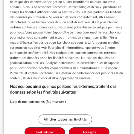
Illustration
Illustration
telles que des données de navigation ou des identifiants uniques, sur votre
appareil. Si vous sélectionnez "J'accepte", les technologies de suivi prendront en
précédente
suivante
charge les finalités affichées dans la section « Nous et nos partenaires traitons
des données pour fournir ». Si vous retirez votre consentement, elles seront
désactivées. Si les technologies de suivi sont désactivées, il est possible que
certains contenus et annonces qui vous sont présentés ne soient pas pertinents
4.8
(25)
pour vous. Vous pouvez faire réapparaître ce menu pour modifier vos choix ou
ADEQWAT
pour retirer votre consentement à tout moment en cliquant sur le lien "Gérer
mes préférences" en bas de page. Les choix que vous avez fait auront un effet
Câble usb c vers usb 3m tressé noir
sur notre ou nos sites web. Pour plus d’informations, reportez-vous à notre
Coloris : Noir Usage : Câble Coloris : Noir Longueur
politique de confidentialité. Nos équipes ainsi que nos partenaires externes
développée : 34
traitent des données selon les finalités suivantes : Utiliser des données de
En savoir +
géolocalisation précises. Analyser activement les caractéristiques de l’appareil
Vendu par
Boulanger
pour l’identification. Stocker et/ou accéder à des informations sur un appareil.
Publicités et contenu personnalisés, mesure de performance des publicités et du
contenu, études d’audience et développement de services.
Livr. ou retrait dès 3/4 jours
A partir de 2,99€
Nos équipes ainsi que nos partenaires externes, traitent des
Plus d'options
données selon les finalités suivantes :
Liste de nos partenaires (fournisseurs)
14,99€
Vendu par
Boulanger
Ajouter au panier
14,99€
Afficher toutes les finalités
dont 0,05€ d'éco-part.
Ajouter à une liste
Tout refuser
J'accepte