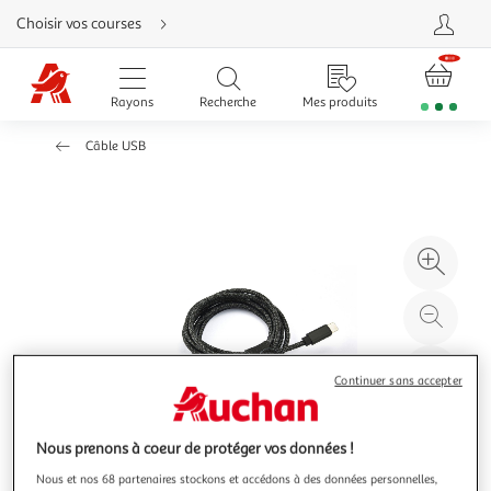
Aller
Choisir vos courses
directement
au
contenu
Aller
directement
Rayons
Recherche
Mes produits
à
la
recherche
Câble USB
Aller
directement
à
la
navigation
Aller
directement
à
Agr
la
rubrique
l'il
besoin
d'aide
à
Réd
20
l'il
à
Par
Continuer sans accepter
100
le
%
pro
Nous prenons à coeur de protéger vos données !
Nous et nos 68 partenaires stockons et accédons à des données personnelles,