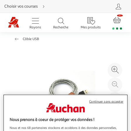
Aller
Choisir vos courses
directement
au
contenu
Aller
directement
Rayons
Recherche
Mes produits
à
la
recherche
Câble USB
Aller
directement
à
la
navigation
Aller
directement
à
Agr
la
rubrique
l'il
besoin
d'aide
à
Réd
20
l'il
à
Par
Continuer sans accepter
100
le
%
pro
Nous prenons à coeur de protéger vos données !
Nous et nos 68 partenaires stockons et accédons à des données personnelles,