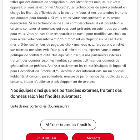
Illustration
Illustration
telles que des données de navigation ou des identifiants uniques, sur votre
appareil. Si vous sélectionnez "J'accepte", les technologies de suivi prendront en
précédente
suivante
charge les finalités affichées dans la section « Nous et nos partenaires traitons
des données pour fournir ». Si vous retirez votre consentement, elles seront
désactivées. Si les technologies de suivi sont désactivées, il est possible que
certains contenus et annonces qui vous sont présentés ne soient pas pertinents
4.4
(21)
pour vous. Vous pouvez faire réapparaître ce menu pour modifier vos choix ou
ADEQWAT
pour retirer votre consentement à tout moment en cliquant sur le lien "Gérer
mes préférences" en bas de page. Les choix que vous avez fait auront un effet
Câble micro usb vers usb 2m tréssé gris
sur notre ou nos sites web. Pour plus d’informations, reportez-vous à notre
Connectique 1 : Câble Micro USB Marque compatible :
politique de confidentialité. Nos équipes ainsi que nos partenaires externes
Universel Type connectique : Câble Micro USB Extrémité
traitent des données selon les finalités suivantes : Utiliser des données de
Connecteur 1 : Micro Usb
En savoir +
géolocalisation précises. Analyser activement les caractéristiques de l’appareil
Vendu par
Boulanger
pour l’identification. Stocker et/ou accéder à des informations sur un appareil.
Publicités et contenu personnalisés, mesure de performance des publicités et du
contenu, études d’audience et développement de services.
Livr. ou retrait dès 3/4 jours
A partir de 2,99€
Nos équipes ainsi que nos partenaires externes, traitent des
Plus d'options
données selon les finalités suivantes :
Liste de nos partenaires (fournisseurs)
5,99€
7,99€
Vendu par
Boulanger
-25 %
Ajouter au panier
Afficher toutes les finalités
7,99€
5,99€
Ajouter à une liste
Tout refuser
J'accepte