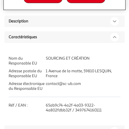
dont 0,05€ d'éco-part.
Description
Caractéristiques
Nom du
SOURCING ET CRÉATION
Responsable EU
Adresse postale du
1 Avenue de la motte, 59810 LESQUIN,
Responsable EU
France
Adresse électronique
contact@sc-ub.com
du Responsable EU
Réf / EAN :
65ab9c74-4a2f-4a03-9322-
4a802fdbb32f / 3497674160111