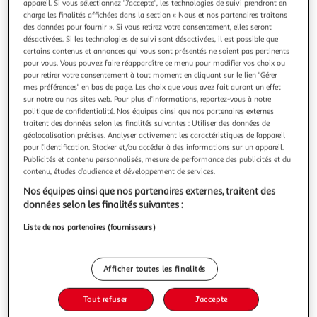
appareil. Si vous sélectionnez "J'accepte", les technologies de suivi prendront en
charge les finalités affichées dans la section « Nous et nos partenaires traitons
des données pour fournir ». Si vous retirez votre consentement, elles seront
désactivées. Si les technologies de suivi sont désactivées, il est possible que
certains contenus et annonces qui vous sont présentés ne soient pas pertinents
pour vous. Vous pouvez faire réapparaître ce menu pour modifier vos choix ou
ACTUEL
pour retirer votre consentement à tout moment en cliquant sur le lien "Gérer
Poêle induction recyclé 20 cm - Noir
mes préférences" en bas de page. Les choix que vous avez fait auront un effet
Poêle induction recyclé 20 cm, couleur noir. Compatible
sur notre ou nos sites web. Pour plus d’informations, reportez-vous à notre
politique de confidentialité. Nos équipes ainsi que nos partenaires externes
avec tous feux dont induction. Revêtement antiadhésif pour
traitent des données selon les finalités suivantes : Utiliser des données de
une cuisson sans accroc. Fabriquée en aluminium 100%
En savoir +
géolocalisation précises. Analyser activement les caractéristiques de l’appareil
recyclé, avec poignée fixe.
Auchan
Vendu par
pour l’identification. Stocker et/ou accéder à des informations sur un appareil.
Publicités et contenu personnalisés, mesure de performance des publicités et du
Retrait 1h en magasin
contenu, études d’audience et développement de services.
Paiement en ligne ·
Service offert
Nos équipes ainsi que nos partenaires externes, traitent des
Choisir un magasin
données selon les finalités suivantes :
Liste de nos partenaires (fournisseurs)
Ajouter au panier
15,99€
Afficher toutes les finalités
15,99€ / pce
Ajouter à une liste
Tout refuser
J'accepte