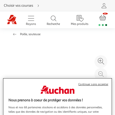
Aller
Choisir vos courses
directement
au
contenu
Aller
directement
Rayons
Recherche
Mes produits
à
la
recherche
Poêle, sauteuse
Aller
directement
à
la
navigation
Aller
directement
à
Agr
la
rubrique
l'il
besoin
d'aide
à
Réd
20
l'il
Continuer sans accepter
à
Par
100
le
%
pro
Nous prenons à coeur de protéger vos données !
Nous et nos 68 partenaires stockons et accédons à des données personnelles,
telles que des données de navigation ou des identifiants uniques, sur votre