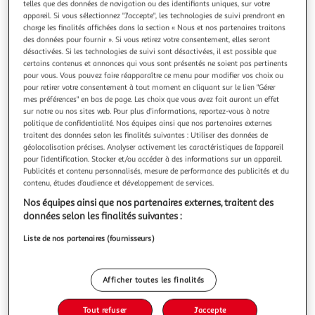
telles que des données de navigation ou des identifiants uniques, sur votre
appareil. Si vous sélectionnez "J'accepte", les technologies de suivi prendront en
charge les finalités affichées dans la section « Nous et nos partenaires traitons
des données pour fournir ». Si vous retirez votre consentement, elles seront
désactivées. Si les technologies de suivi sont désactivées, il est possible que
certains contenus et annonces qui vous sont présentés ne soient pas pertinents
5.0
(1)
pour vous. Vous pouvez faire réapparaître ce menu pour modifier vos choix ou
ACTUEL
pour retirer votre consentement à tout moment en cliquant sur le lien "Gérer
mes préférences" en bas de page. Les choix que vous avez fait auront un effet
Parure housse de couette enfant en coton LEA
sur notre ou nos sites web. Pour plus d’informations, reportez-vous à notre
1 Housse de couette + 1 Taie d'oreiller
politique de confidentialité. Nos équipes ainsi que nos partenaires externes
En savoir +
traitent des données selon les finalités suivantes : Utiliser des données de
Auchan
Vendu par
géolocalisation précises. Analyser activement les caractéristiques de l’appareil
pour l’identification. Stocker et/ou accéder à des informations sur un appareil.
Couleur
Publicités et contenu personnalisés, mesure de performance des publicités et du
contenu, études d’audience et développement de services.
Beige
Nos équipes ainsi que nos partenaires externes, traitent des
données selon les finalités suivantes :
Taille
140 x 200 cm
Liste de nos partenaires (fournisseurs)
Afficher toutes les finalités
Livr. ou retrait dès 2/3 jours
A partir de 3,00€ - Retrait offert dès 35€
Plus d'options
Tout refuser
J'accepte