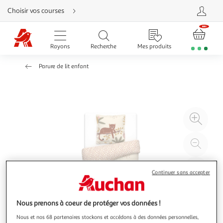
Aller
Choisir vos courses
directement
au
contenu
Aller
directement
Rayons
Recherche
Mes produits
à
la
recherche
Parure de lit enfant
Aller
directement
à
la
navigation
Aller
directement
à
Agr
la
rubrique
l'il
besoin
d'aide
à
Réd
20
l'il
à
Par
Continuer sans accepter
100
le
%
pro
Nous prenons à coeur de protéger vos données !
Nous et nos 68 partenaires stockons et accédons à des données personnelles,