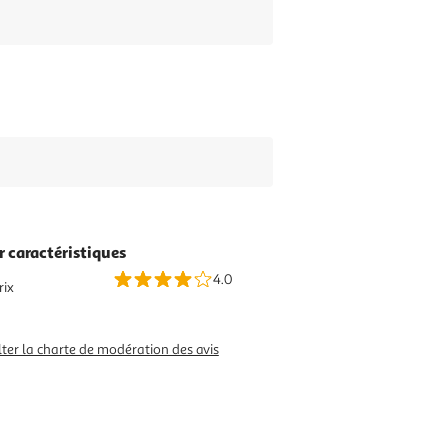
r caractéristiques
4.0
rix
ter la charte de modération des avis