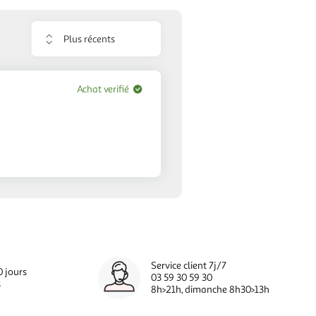
Trier
les
avis
Achat verifié
Service client 7j/7
0 jours
03 59 30 59 30
s
8h>21h, dimanche 8h30>13h