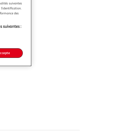
nalités suivantes
l’identification.
erformance des
s suivantes :
accepte