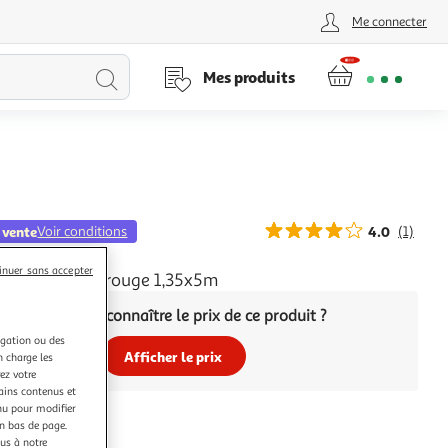
Me connecter
Lancer
Mes produits
la
recherche
 vente
Voir conditions
4.0
(1)
L
inuer sans accepter
massée unie rouge 1,35x5m
Vous voulez connaître le prix de ce produit ?
igation ou des
Afficher le prix
n charge les
ez votre
tains contenus et
nu pour modifier
en bas de page.
ous à notre