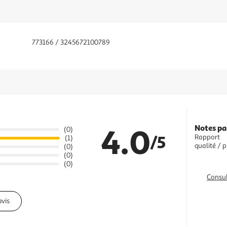
773166 / 3245672100789
4.0
Notes pa
(0)
/5
Rapport
(1)
qualité / p
(0)
(0)
(0)
Consul
avis