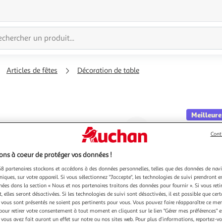
Articles de fêtes
Décoration de table
Meilleure
Agrandir
ACTUE
Cont
l'illustration
Nappe da
à
Réduire
ns à coeur de protéger vos données !
200%
l'illustration
8 partenaires stockons et accédons à des données personnelles, telles que des données de nav
à
Partager
niques, sur votre appareil. Si vous sélectionnez "J'accepte", les technologies de suivi prendront e
chées dans la section « Nous et nos partenaires traitons des données pour fournir ». Si vous retir
100
le
 elles seront désactivées. Si les technologies de suivi sont désactivées, il est possible que cer
%
produit
vous sont présentés ne soient pas pertinents pour vous. Vous pouvez faire réapparaître ce me
pour retirer votre consentement à tout moment en cliquant sur le lien "Gérer mes préférences" 
 vous avez fait auront un effet sur notre ou nos sites web. Pour plus d’informations, reportez-v