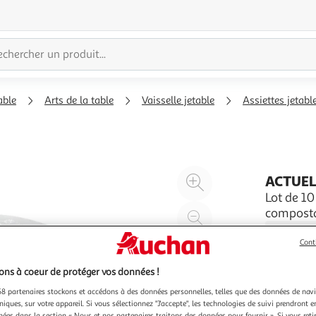
able
Arts de la table
Vaisselle jetable
Assiettes jetabl
Agrandir
ACTUE
l'illustration
Lot de 10
compost
à
Réduire
200%
l'illustration
Cont
à
Partager
100
le
ns à coeur de protéger vos données !
%
produit
8 partenaires stockons et accédons à des données personnelles, telles que des données de nav
niques, sur votre appareil. Si vous sélectionnez "J'accepte", les technologies de suivi prendront e
chées dans la section « Nous et nos partenaires traitons des données pour fournir ». Si vous retir