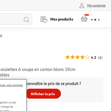
Me connecter
Lancer
Mes produits
la
es
recherche
4.2
(4)
L
 assiettes à soupe en carton blanc 19cm
ables
Vous voulez connaître le prix de ce produit ?
inuer sans accepter
Afficher le prix
igation ou des
n charge les
ez votre