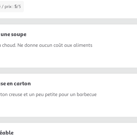
 / prix :
5
/5
r une soupe
du chaud. Ne donne aucun coût aux aliments
use en carton
rton creuse et un peu petite pour un barbecue
éable