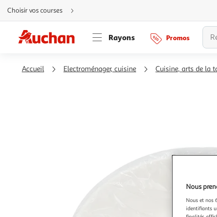
Aller
Choisir vos courses
directement
au
contenu
Aller
Rayons
Promos
directement
à
la
recherche
Aller
Accueil
Electroménager, cuisine
Cuisine, arts de la t
directement
à
la
navigation
Aller
directement
à
la
rubrique
besoin
d'aide
Nous preno
Nous et nos 6
identifiants u
finalités affi