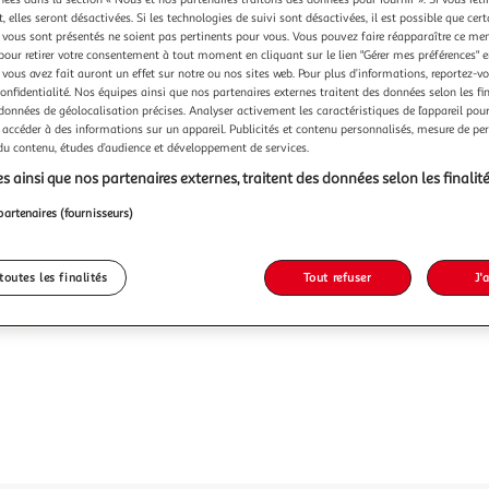
 elles seront désactivées. Si les technologies de suivi sont désactivées, il est possible que cer
vous sont présentés ne soient pas pertinents pour vous. Vous pouvez faire réapparaître ce me
pour retirer votre consentement à tout moment en cliquant sur le lien "Gérer mes préférences" 
 vous avez fait auront un effet sur notre ou nos sites web. Pour plus d’informations, reportez-v
confidentialité. Nos équipes ainsi que nos partenaires externes traitent des données selon les fi
 données de géolocalisation précises. Analyser activement les caractéristiques de l’appareil pour 
 accéder à des informations sur un appareil. Publicités et contenu personnalisés, mesure de p
 du contenu, études d’audience et développement de services.
s ainsi que nos partenaires externes, traitent des données selon les finalité
partenaires (fournisseurs)
toutes les finalités
Tout refuser
J'