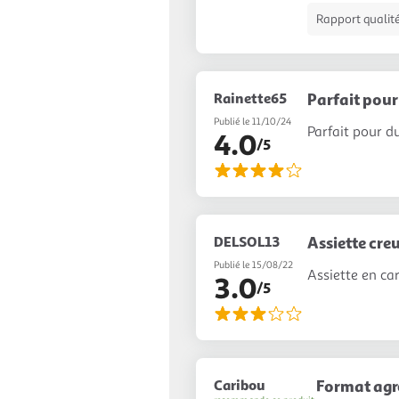
Rapport qualité
Rainette65
Parfait pou
Publié le 11/10/24
Parfait pour 
4.0
/5
DELSOL13
Assiette cre
Publié le 15/08/22
Assiette en ca
3.0
/5
Caribou
Format agr