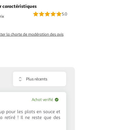
r caractéristiques
5.0
rix
ter la charte de modération des avis
Trier
les
avis
Achat verifié
oup pour les plats en sauce et
retiré ! Il ne reste que des