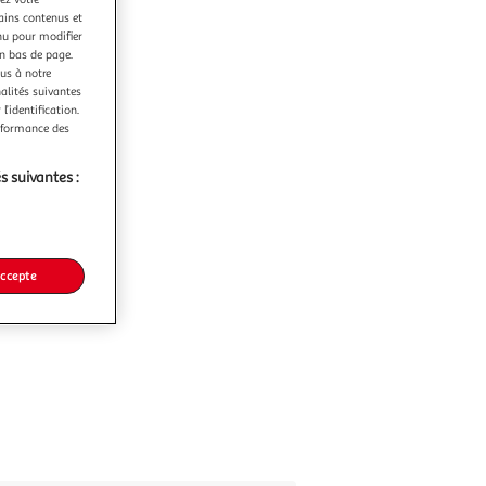
tains contenus et
nu pour modifier
en bas de page.
ous à notre
nalités suivantes
l’identification.
erformance des
s suivantes :
accepte