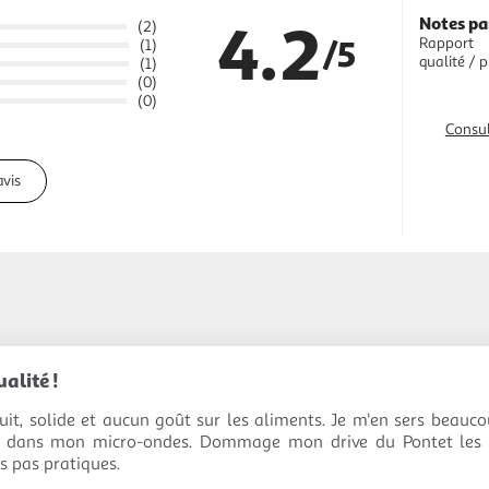
4.2
Notes pa
(2)
/5
Rapport
(1)
qualité / p
(1)
(0)
(0)
Consul
avis
alité !
uit, solide et aucun goût sur les aliments. Je m'en sers beauc
r dans mon micro-ondes. Dommage mon drive du Pontet les a 
es pas pratiques.