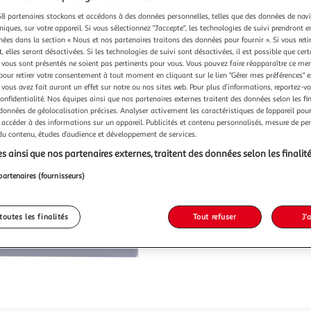
12,99€ / pce
8 partenaires stockons et accédons à des données personnelles, telles que des données de nav
niques, sur votre appareil. Si vous sélectionnez "J'accepte", les technologies de suivi prendront e
chées dans la section « Nous et nos partenaires traitons des données pour fournir ». Si vous retir
 elles seront désactivées. Si les technologies de suivi sont désactivées, il est possible que cer
vous sont présentés ne soient pas pertinents pour vous. Vous pouvez faire réapparaître ce me
pour retirer votre consentement à tout moment en cliquant sur le lien "Gérer mes préférences" 
 vous avez fait auront un effet sur notre ou nos sites web. Pour plus d’informations, reportez-v
confidentialité. Nos équipes ainsi que nos partenaires externes traitent des données selon les fi
 données de géolocalisation précises. Analyser activement les caractéristiques de l’appareil pour 
 accéder à des informations sur un appareil. Publicités et contenu personnalisés, mesure de p
 du contenu, études d’audience et développement de services.
s ainsi que nos partenaires externes, traitent des données selon les finalité
partenaires (fournisseurs)
toutes les finalités
Tout refuser
J'