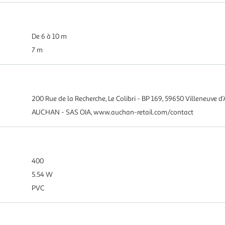
De 6 à 10 m
7 m
200 Rue de la Recherche, Le Colibri - BP 169, 59650 Villeneuve d’
AUCHAN - SAS OIA, www.auchan-retail.com/contact
400
5.54 W
PVC