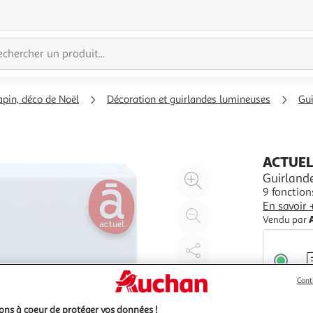
apin, déco de Noël
Décoration et guirlandes lumineuses
Gui
ACTUE
Agrandir
Guirland
9 fonction
l'illustration
En savoir 
à
Réduire
Vendu par
200%
l'illustration
à
Partager
100
le
%
produit
Cont
12,99
ns à coeur de protéger vos données !