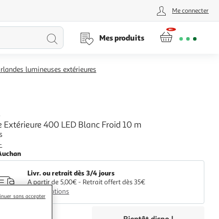
Me connecter
Lancer
Mes produits
la
rlandes lumineuses extérieures
recherche
L
e Extérieure 400 LED Blanc Froid 10 m
s
+
Auchan
Livr. ou retrait dès 3/4 jours
A partir de 5,00€ - Retrait offert dès 35€
Plus d'options
inuer sans accepter
€