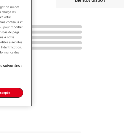
Bientôt dispo !
igation ou des
n charge les
ez votre
tains contenus et
nu pour modifier
en bas de page.
ous à notre
nalités suivantes
l’identification.
erformance des
s suivantes :
accepte