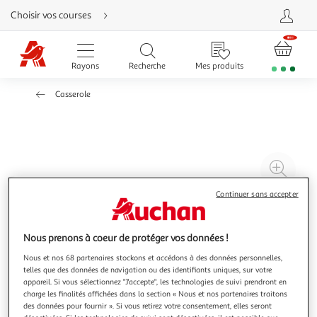
Aller
Choisir vos courses
directement
au
contenu
Aller
directement
Rayons
Recherche
Mes produits
à
la
recherche
Casserole
Aller
directement
à
la
navigation
Aller
directement
à
Agr
la
rubrique
l'il
besoin
Continuer sans accepter
d'aide
à
Réd
20
l'il
à
Par
Nous prenons à coeur de protéger vos données !
100
le
Nous et nos 68 partenaires stockons et accédons à des données personnelles,
%
pro
telles que des données de navigation ou des identifiants uniques, sur votre
appareil. Si vous sélectionnez "J'accepte", les technologies de suivi prendront en
charge les finalités affichées dans la section « Nous et nos partenaires traitons
des données pour fournir ». Si vous retirez votre consentement, elles seront