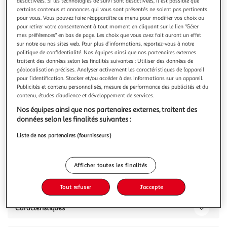
désactivées. Si les technologies de suivi sont désactivées, il est possible que
certains contenus et annonces qui vous sont présentés ne soient pas pertinents
pour vous. Vous pouvez faire réapparaître ce menu pour modifier vos choix ou
pour retirer votre consentement à tout moment en cliquant sur le lien "Gérer
mes préférences" en bas de page. Les choix que vous avez fait auront un effet
sur notre ou nos sites web. Pour plus d’informations, reportez-vous à notre
ACTUEL
politique de confidentialité. Nos équipes ainsi que nos partenaires externes
Casserole recyclé induction 16 cm - Noir
traitent des données selon les finalités suivantes : Utiliser des données de
géolocalisation précises. Analyser activement les caractéristiques de l’appareil
Casserole 16 cm en aluminium 100% recyclé, couleur noir.
pour l’identification. Stocker et/ou accéder à des informations sur un appareil.
Compatible tous feux dont induction, avec revêtement
Publicités et contenu personnalisés, mesure de performance des publicités et du
antiadhésif. Poignée fixe, contenance de 2 L.
En savoir +
contenu, études d’audience et développement de services.
Vous voulez connaître le prix de ce produit ?
Nos équipes ainsi que nos partenaires externes, traitent des
données selon les finalités suivantes :
Afficher le prix
Liste de nos partenaires (fournisseurs)
Afficher toutes les finalités
Description
Tout refuser
J'accepte
Caractéristiques