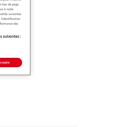
en bas de page.
ous à notre
nalités suivantes
l’identification.
erformance des
s suivantes :
accepte