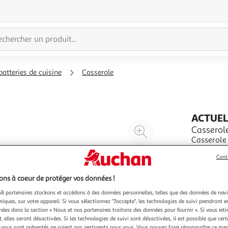
batteries de cuisine
Casserole
ACTUE
Agrandir
Casserol
Casserole
l'illustration
sauf induc
à
Réduire
Cont
En savoir 
200%
l'illustration
à
Partager
ns à coeur de protéger vos données !
100
le
8 partenaires stockons et accédons à des données personnelles, telles que des données de nav
niques, sur votre appareil. Si vous sélectionnez "J'accepte", les technologies de suivi prendront e
%
produit
chées dans la section « Nous et nos partenaires traitons des données pour fournir ». Si vous retir
 elles seront désactivées. Si les technologies de suivi sont désactivées, il est possible que cer
vous sont présentés ne soient pas pertinents pour vous. Vous pouvez faire réapparaître ce me