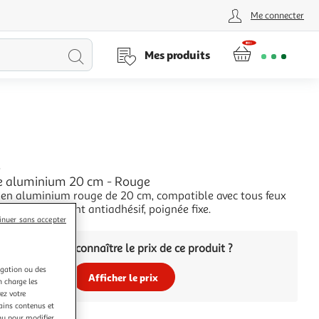
Me connecter
Lancer
Mes produits
la
recherche
L
e aluminium 20 cm - Rouge
 en aluminium rouge de 20 cm, compatible avec tous feux
tion. Revêtement antiadhésif, poignée fixe.
inuer sans accepter
+
Vous voulez connaître le prix de ce produit ?
igation ou des
Afficher le prix
n charge les
ez votre
tains contenus et
nu pour modifier