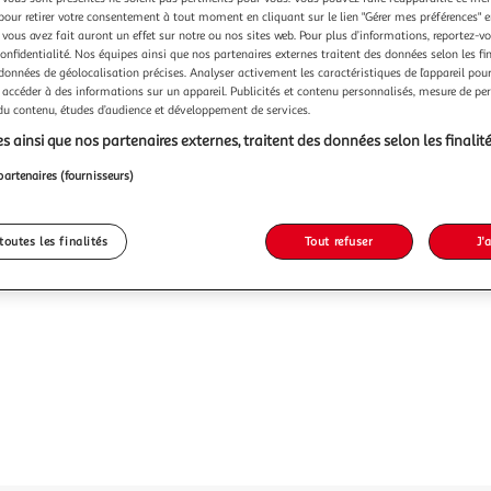
pour retirer votre consentement à tout moment en cliquant sur le lien "Gérer mes préférences" 
 vous avez fait auront un effet sur notre ou nos sites web. Pour plus d’informations, reportez-v
confidentialité. Nos équipes ainsi que nos partenaires externes traitent des données selon les fi
 données de géolocalisation précises. Analyser activement les caractéristiques de l’appareil pour 
 accéder à des informations sur un appareil. Publicités et contenu personnalisés, mesure de p
 du contenu, études d’audience et développement de services.
s ainsi que nos partenaires externes, traitent des données selon les finalité
partenaires (fournisseurs)
toutes les finalités
Tout refuser
J'