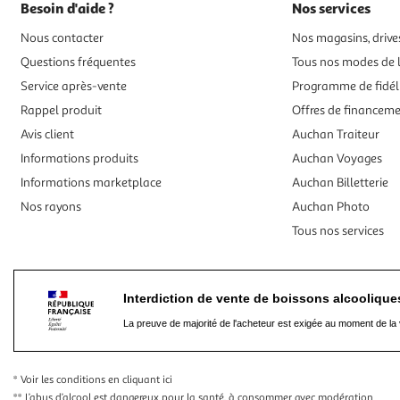
Besoin d'aide ?
Nos services
Nous contacter
Nos magasins, drives
Questions fréquentes
Tous nos modes de l
Service après-vente
Programme de fidél
Rappel produit
Offres de financem
Avis client
Auchan Traiteur
Informations produits
Auchan Voyages
Informations marketplace
Auchan Billetterie
Nos rayons
Auchan Photo
Tous nos services
Interdiction de vente de boissons alcooliqu
La preuve de majorité de l'acheteur est exigée au moment de la 
* Voir les conditions
en cliquant ici
** L’abus d’alcool est dangereux pour la santé, à consommer avec modération