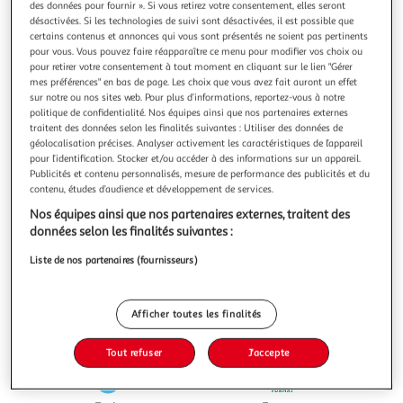
des données pour fournir ». Si vous retirez votre consentement, elles seront
désactivées. Si les technologies de suivi sont désactivées, il est possible que
certains contenus et annonces qui vous sont présentés ne soient pas pertinents
pour vous. Vous pouvez faire réapparaître ce menu pour modifier vos choix ou
pour retirer votre consentement à tout moment en cliquant sur le lien "Gérer
mes préférences" en bas de page. Les choix que vous avez fait auront un effet
4.5
(39)
sur notre ou nos sites web. Pour plus d’informations, reportez-vous à notre
ACTIVIA
politique de confidentialité. Nos équipes ainsi que nos partenaires externes
traitent des données selon les finalités suivantes : Utiliser des données de
Probiotiques - Yaourt au bifidus aux fruits panachés
géolocalisation précises. Analyser activement les caractéristiques de l’appareil
avec morceaux
pour l’identification. Stocker et/ou accéder à des informations sur un appareil.
ACTIVIA yaourt aux fruits à la fraise,abricot,
Publicités et contenu personnalisés, mesure de performance des publicités et du
rhubarbe,figue,cerise et mangue, c'est toute l'onctuosité
contenu, études d’audience et développement de services.
d'ACTIVIA associée à de bons morceaux de fruits Cet Activia
En savoir +
Nos équipes ainsi que nos partenaires externes, traitent des
contient des ingrédients 100% d'origine naturelle, du bon
16x125g
données selon les finalités suivantes :
lait entier français*, du bifidus et des milliards de ferments
dont les probi
Vous voulez connaître le prix de ce produit ?
Liste de nos partenaires (fournisseurs)
Afficher le prix
Afficher toutes les finalités
Tout refuser
J'accepte