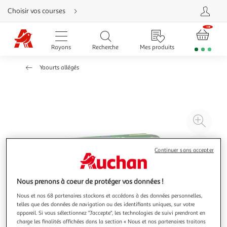
Aller
Choisir vos courses
directement
au
contenu
Aller
directement
Rayons
Recherche
Mes produits
à
la
recherche
Yaourts allégés
Aller
directement
à
la
navigation
Aller
directement
à
Agr
la
rubrique
l'il
besoin
d'aide
à
Réd
Continuer sans accepter
20
l'il
à
Par
100
le
Nous prenons à coeur de protéger vos données !
%
pro
Nous et nos 68 partenaires stockons et accédons à des données personnelles,
telles que des données de navigation ou des identifiants uniques, sur votre
appareil. Si vous sélectionnez "J'accepte", les technologies de suivi prendront en
charge les finalités affichées dans la section « Nous et nos partenaires traitons