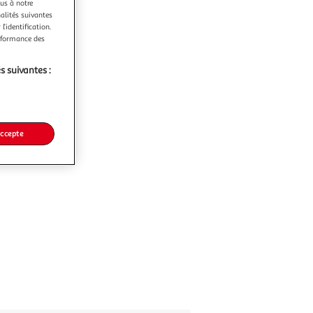
ous à notre
nalités suivantes
l’identification.
erformance des
s suivantes :
accepte