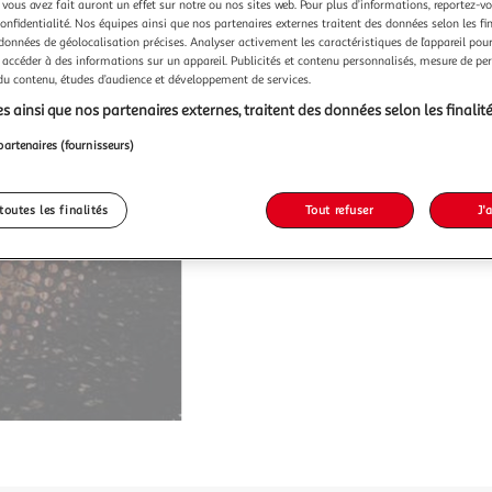
 vous avez fait auront un effet sur notre ou nos sites web. Pour plus d’informations, reportez-v
confidentialité. Nos équipes ainsi que nos partenaires externes traitent des données selon les fi
 données de géolocalisation précises. Analyser activement les caractéristiques de l’appareil pour 
 accéder à des informations sur un appareil. Publicités et contenu personnalisés, mesure de p
 du contenu, études d’audience et développement de services.
s ainsi que nos partenaires externes, traitent des données selon les finalité
partenaires (fournisseurs)
toutes les finalités
Tout refuser
J'