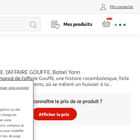
Me connecter
Lancer
Mes produits
la
recherche
. L'AFFAIRE GOUFFE, Botrel Yann
omancé de l'affaire Gouffé, une histoire rocambolesque, faite
es rebondissements, où se mêlent un huissier à la
inuer sans accepter
 sulfureuse, une intrigante hallucinée, son amant et les
+
as de la police scientifique à Lyon à la fin du XIXe siècle.
Vous voulez connaître le prix de ce produit ?
e Christophe Hondelat
igation ou des
Afficher le prix
n charge les
ez votre
tains contenus et
nu pour modifier
en bas de page.