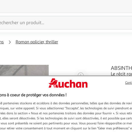
ns
Roman policier, thriller
ABSINTHE
Le récit r
Agrandir
de multipl
l'illustration
Cont
réputation
En savoir 
à
Réduire
premiers p
ns à coeur de protéger vos données !
200%
l'illustration
Préface d
à
Partager
8 partenaires stockons et accédons à des données personnelles, telles que des données de nav
niques, sur votre appareil. Si vous sélectionnez "J'accepte", les technologies de suivi prendront e
100
le
chées dans la section « Nous et nos partenaires traitons des données pour fournir ». Si vous retir
%
produit
 elles seront désactivées. Si les technologies de suivi sont désactivées, il est possible que cer
vous sont présentés ne soient pas pertinents pour vous. Vous pouvez faire réapparaître ce me
pour retirer votre consentement à tout moment en cliquant sur le lien "Gérer mes préférences" 