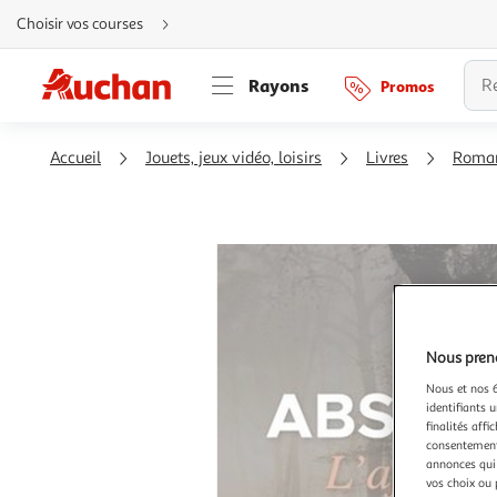
Aller
Choisir vos courses
directement
au
contenu
Aller
Rayons
Promos
directement
à
la
recherche
Aller
Accueil
Jouets, jeux vidéo, loisirs
Livres
Roma
directement
à
la
navigation
Aller
directement
à
la
rubrique
besoin
d'aide
Nous preno
Nous et nos 6
identifiants u
finalités affi
consentement,
annonces qui 
vos choix ou 