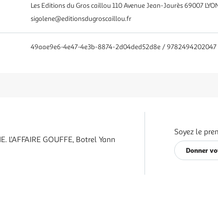
Les Editions du Gros caillou 110 Avenue Jean-Jaurès 69007 LYO
sigolene@editionsdugroscaillou.fr
49aae9e6-4e47-4e3b-8874-2d04ded52d8e / 9782494202047
Soyez le pre
. L'AFFAIRE GOUFFE, Botrel Yann
Donner vo