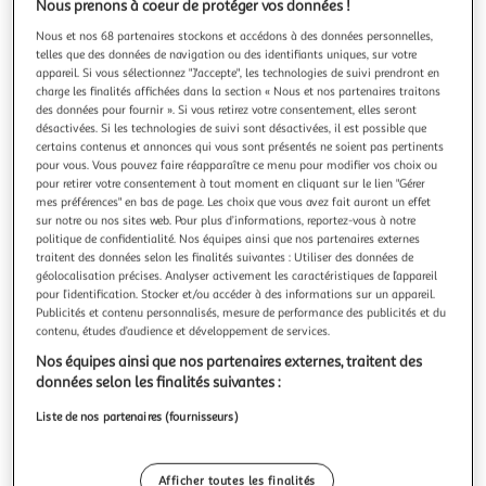
Nous prenons à coeur de protéger vos données !
Nous et nos 68 partenaires stockons et accédons à des données personnelles,
telles que des données de navigation ou des identifiants uniques, sur votre
appareil. Si vous sélectionnez "J'accepte", les technologies de suivi prendront en
charge les finalités affichées dans la section « Nous et nos partenaires traitons
A Divine Symmetry An Alternative Journey Through
des données pour fournir ». Si vous retirez votre consentement, elles seront
Hunky Dory
désactivées. Si les technologies de suivi sont désactivées, il est possible que
certains contenus et annonces qui vous sont présentés ne soient pas pertinents
Une exploration alternative de l'album emblématique
pour vous. Vous pouvez faire réapparaître ce menu pour modifier vos choix ou
Hunky DoryCe vinyle, intitulé « A Divine Symmetry », offre
pour retirer votre consentement à tout moment en cliquant sur le lien "Gérer
une plongée immersive dans l'univers de David Bowie, en
En savoir +
mes préférences" en bas de page. Les choix que vous avez fait auront un effet
proposant une sélection unique de mixes alternatifs et de
Vendu par
Multishop
sur notre ou nos sites web. Pour plus d’informations, reportez-vous à notre
pistes inédites de l'album culte Hunky Dory. Il constitue une
politique de confidentialité. Nos équipes ainsi que nos partenaires externes
pièce essenti
Livraison dès 6/7 jours
traitent des données selon les finalités suivantes : Utiliser des données de
géolocalisation précises. Analyser activement les caractéristiques de l’appareil
4,99€
pour l’identification. Stocker et/ou accéder à des informations sur un appareil.
Plus d'options
Publicités et contenu personnalisés, mesure de performance des publicités et du
contenu, études d’audience et développement de services.
30,38€
31,99€
Vendu par
Multishop
Nos équipes ainsi que nos partenaires externes, traitent des
données selon les finalités suivantes :
Livraison dès 4/5 jours
4,99€
Liste de nos partenaires (fournisseurs)
Plus d'options
31,15€
Vendu par
2KINGS
Afficher toutes les finalités