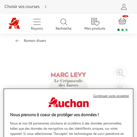
Aller
Choisir vos courses
directement
au
contenu
Aller
directement
Rayons
Recherche
Mes produits
à
la
recherche
Roman divers
Aller
directement
à
la
navigation
Aller
directement
à
Agr
la
rubrique
l'il
besoin
d'aide
à
Réd
20
l'il
Continuer sans accepter
à
Par
100
le
Nous prenons à coeur de protéger vos données !
%
pro
Nous et nos 68 partenaires stockons et accédons à des données personnelles,
telles que des données de navigation ou des identifiants uniques, sur votre
appareil. Si vous sélectionnez "J'accepte", les technologies de suivi prendront en