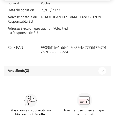
Format
Poche
Date de parution
25/05/2022
Adresse postale du
16 RUE JEAN DESPARMET 69008 LYON
Responsable EU
Adresse électronique
auchan@decitre.fr
du Responsable EU
Réf / EAN :
99036116-6cdd-4a3c-83eb-275561774701
/ 9782266322560
Avis clients
(0)
Vos courses à domicile, en
Paiement sécurisé en ligne
drive ou click & collect
ou au retrait