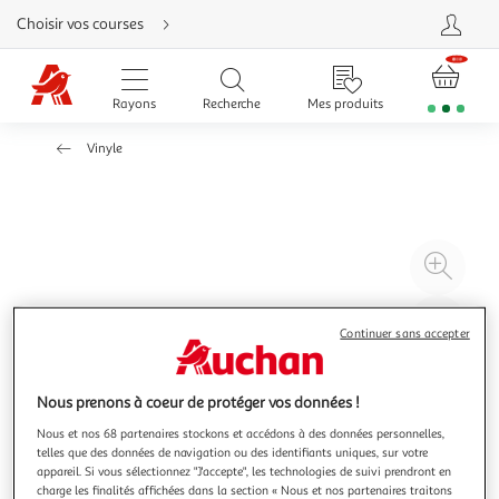
Aller
Choisir vos courses
directement
au
contenu
Aller
directement
Rayons
Recherche
Mes produits
à
la
recherche
Vinyle
Aller
directement
à
la
navigation
Aller
directement
à
Agr
la
rubrique
l'il
besoin
d'aide
à
Réd
Continuer sans accepter
20
l'il
à
Par
100
le
Nous prenons à coeur de protéger vos données !
%
pro
Nous et nos 68 partenaires stockons et accédons à des données personnelles,
telles que des données de navigation ou des identifiants uniques, sur votre
appareil. Si vous sélectionnez "J'accepte", les technologies de suivi prendront en
charge les finalités affichées dans la section « Nous et nos partenaires traitons