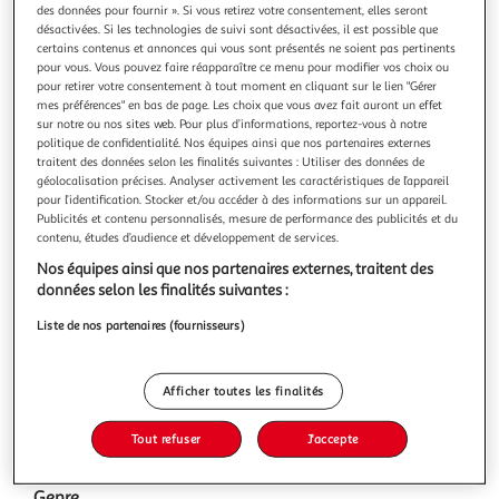
des données pour fournir ». Si vous retirez votre consentement, elles seront
désactivées. Si les technologies de suivi sont désactivées, il est possible que
certains contenus et annonces qui vous sont présentés ne soient pas pertinents
pour vous. Vous pouvez faire réapparaître ce menu pour modifier vos choix ou
pour retirer votre consentement à tout moment en cliquant sur le lien "Gérer
mes préférences" en bas de page. Les choix que vous avez fait auront un effet
25 Édition Limitée Vinyle Rose Translucide
sur notre ou nos sites web. Pour plus d’informations, reportez-vous à notre
Une édition limitée exclusiveCe vinyle édition limitée,
politique de confidentialité. Nos équipes ainsi que nos partenaires externes
intitulé « 25 Édition Limitée Vinyle Rose Translucide », met
traitent des données selon les finalités suivantes : Utiliser des données de
en avant le groupe K's Choice dans une version spéciale.
En savoir +
géolocalisation précises. Analyser activement les caractéristiques de l’appareil
Son design translucide et rose apporte une touche unique,
pour l’identification. Stocker et/ou accéder à des informations sur un appareil.
Vous voulez connaître le prix de ce produit ?
idéale pour les collectionneurs et amateurs de
Publicités et contenu personnalisés, mesure de performance des publicités et du
musique.Une œuvre mus
contenu, études d’audience et développement de services.
Afficher le prix
Nos équipes ainsi que nos partenaires externes, traitent des
données selon les finalités suivantes :
Liste de nos partenaires (fournisseurs)
Description
Afficher toutes les finalités
Caractéristiques
Tout refuser
J'accepte
Genre