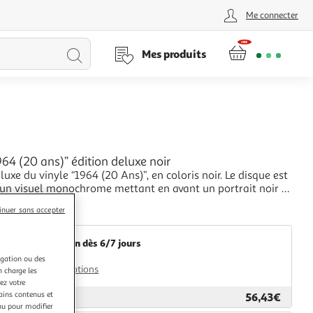
Me connecter
Lancer
Mes produits
la
recherche
964 (20 ans)” édition deluxe noir
luxe du vinyle “1964 (20 Ans)”, en coloris noir. Le disque est
s un visuel monochrome mettant en avant un portrait noir et
n homme. La pochette comporte également un logo ou un
+
inuer sans accepter
arque positionné sur le côté droit. Le visuel fourni ne
Multishop
 de lire avec certi
Livraison dès 6/7 jours
4,99€
igation ou des
Plus d'options
n charge les
ez votre
tains contenus et
56,43€
ar
Multishop
nu pour modifier