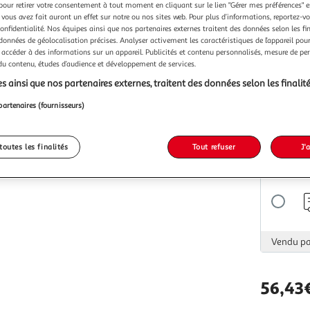
pour retirer votre consentement à tout moment en cliquant sur le lien "Gérer mes préférences" 
 vous avez fait auront un effet sur notre ou nos sites web. Pour plus d’informations, reportez-v
confidentialité. Nos équipes ainsi que nos partenaires externes traitent des données selon les fi
 données de géolocalisation précises. Analyser activement les caractéristiques de l’appareil pour 
 accéder à des informations sur un appareil. Publicités et contenu personnalisés, mesure de p
 du contenu, études d’audience et développement de services.
Vendu p
s ainsi que nos partenaires externes, traitent des données selon les finalité
partenaires (fournisseurs)
toutes les finalités
Tout refuser
J'
Vendu p
Vendu p
56,43