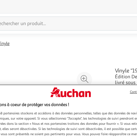
inyle
Vinyle “1
Édition De
Agrandir
livré sou
l'illustration
blanc d'u
En savoir 
à
Réduire
Cont
texte de m
Vendu par
200%
l'illustration
permet pas
ns à coeur de protéger vos données !
à
Partager
8 partenaires stockons et accédons à des données personnelles, telles que des données de nav
100
le
niques, sur votre appareil. Si vous sélectionnez "J'accepte", les technologies de suivi prendront e
%
produit
chées dans la section « Nous et nos partenaires traitons des données pour fournir ». Si vous retir
 elles seront désactivées. Si les technologies de suivi sont désactivées, il est possible que cer
Vendu p
vous sont présentés ne soient pas pertinents pour vous. Vous pouvez faire réapparaître ce me