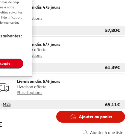
en bas de page.
Livraison dès 4/5 jours
ous à notre
4,99€
nalités suivantes
l’identification.
Plus d'options
erformance des
57,80€
ar
2KINGS
s suivantes :
Livraison dès 6/7 jours
Livraison offerte
Plus d'options
accepte
61,39€
ar
GpasPlus
Livraison dès 5/6 jours
Livraison offerte
Plus d'options
65,11€
ar
M25
Ajouter au panier
€
Ajouter à une liste