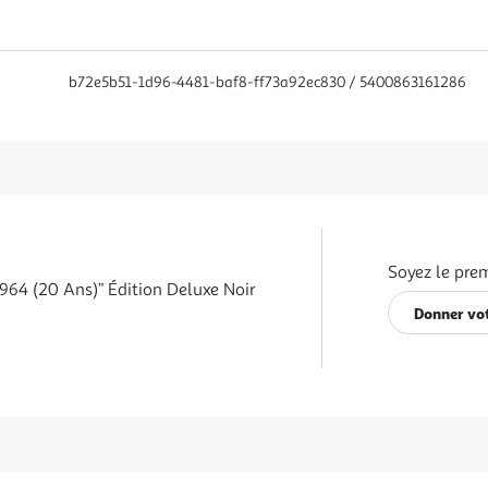
b72e5b51-1d96-4481-baf8-ff73a92ec830 / 5400863161286
Soyez le prem
1964 (20 Ans)” Édition Deluxe Noir
Donner vot