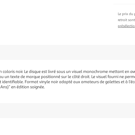
Le prix du 
retrait son
présélectio
n coloris noir. Le disque est livré sous un visuel monochrome mettant en a
n texte de marque positionné sur le côté droit. Le visuel fourni ne permet p
 identifiable. Format vinyle noir adapté aux amateurs de galettes et à l'éc
 Ans)” en édition soignée.