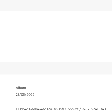
Album
25/05/2022
e13dc4c0-ae04-4ac0-963c-3afe71b6a9cf / 9782352415343