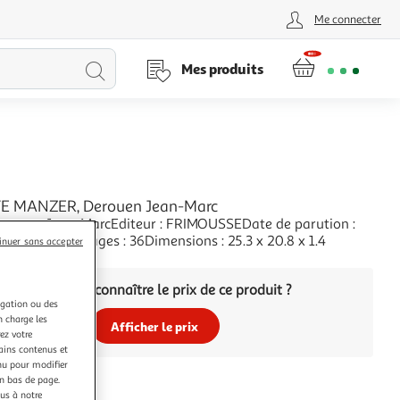
Me connecter
Lancer
Mes produits
la
recherche
TE MANZER, Derouen Jean-Marc
Derouen Jean-MarcEditeur : FRIMOUSSEDate de parution :
4Nombre de pages : 36Dimensions : 25.3 x 20.8 x 1.4
inuer sans accepter
+
Vous voulez connaître le prix de ce produit ?
igation ou des
n charge les
Afficher le prix
ez votre
tains contenus et
nu pour modifier
en bas de page.
ous à notre