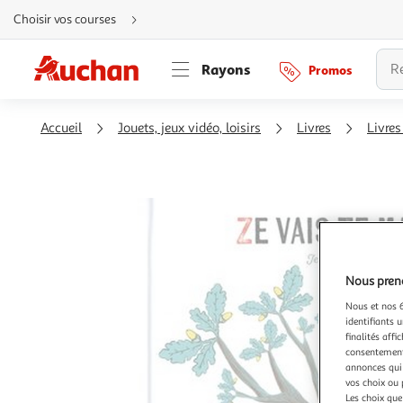
Aller
Choisir vos courses
directement
au
contenu
Aller
Rayons
Promos
directement
à
la
recherche
Aller
Accueil
Jouets, jeux vidéo, loisirs
Livres
Livres
directement
à
la
navigation
Aller
directement
à
la
rubrique
besoin
d'aide
Nous preno
Nous et nos 6
identifiants u
finalités affi
consentement,
annonces qui 
vos choix ou 
Les choix que