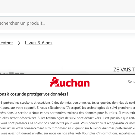
 enfant
Livres 3-6 ans
ZE VAIS 
Auteur : 
Agrandir
11/07/202
Cont
l'illustration
En savoir 
à
Réduire
ns à coeur de protéger vos données !
200%
l'illustration
8 partenaires stockons et accédons à des données personnelles, telles que des données de nav
à
Partager
niques, sur votre appareil. Si vous sélectionnez "J'accepte", les technologies de suivi prendront e
chées dans la section « Nous et nos partenaires traitons des données pour fournir ». Si vous retir
100
le
 elles seront désactivées. Si les technologies de suivi sont désactivées, il est possible que cer
%
produit
vous sont présentés ne soient pas pertinents pour vous. Vous pouvez faire réapparaître ce me
pour retirer votre consentement à tout moment en cliquant sur le lien "Gérer mes préférences" 
 vous avez fait auront un effet sur notre ou nos sites web. Pour plus d’informations, reportez-v