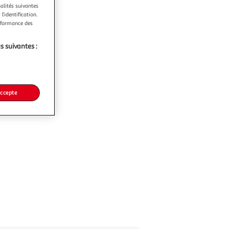
nalités suivantes
l’identification.
erformance des
s suivantes :
accepte